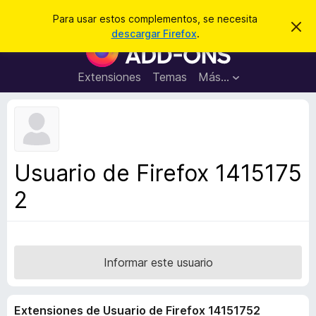
B
Iniciar sesión
Para usar estos complementos, se necesita
I
u
descargar Firefox
.
g
B
s
n
u
o
c
r
s
Extensiones
Temas
Más...
a
a
c
r
r
e
a
s
d
t
e
o
a
r
v
Usuario de Firefox 1415175
i
d
s
2
e
o
c
o
m
p
Informar este usuario
l
e
Extensiones de Usuario de Firefox 14151752
m