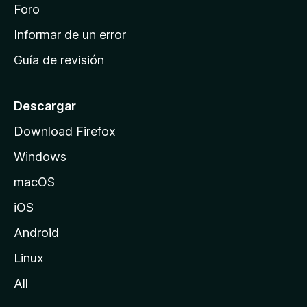
i
Foro
s
n
Informar de un error
i
Guía de revisión
c
i
o
Descargar
d
Download Firefox
e
Windows
M
o
macOS
z
iOS
i
l
Android
l
Linux
a
All