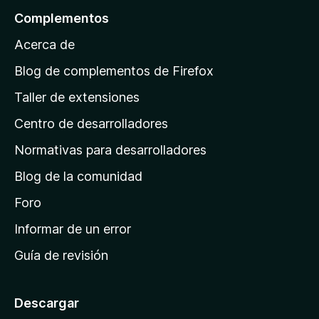
n
a
l
r
Complementos
e
y
a
a
s
v
Acerca de
c
p
a
i
á
l
Blog de complementos de Firefox
o
o
g
n
Taller de extensiones
r
e
i
a
s
Centro de desarrolladores
n
c
i
a
Normativas para desarrolladores
o
d
n
Blog de la comunidad
e
e
i
Foro
s
n
Informar de un error
i
Guía de revisión
c
i
o
Descargar
d