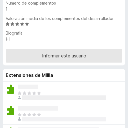
Número de complementos
e
1
n
Valoración media de los complementos del desarrollador
t
S
o
e
s
Biografía
v
HI
p
a
a
l
r
o
Informar este usuario
a
r
ó
F
c
i
Extensiones de Millia
o
r
n
e
5
T
f
d
o
o
e
d
x
5
a
T
v
o
í
d