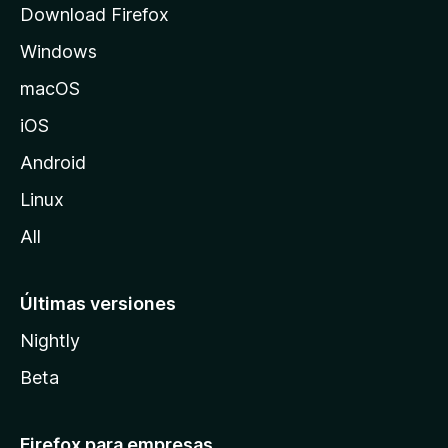
Download Firefox
e
Windows
M
o
macOS
z
iOS
i
l
Android
l
Linux
a
All
Últimas versiones
Nightly
Beta
Firefox para empresas