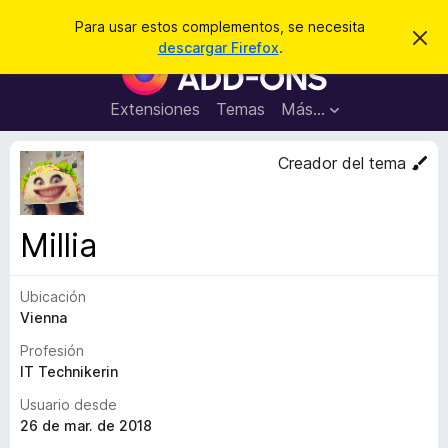
B
Iniciar sesión
Para usar estos complementos, se necesita
I
u
descargar Firefox
.
g
B
s
n
u
o
c
r
s
Extensiones
Temas
Más...
a
a
c
r
r
e
a
Creador del tema
s
d
t
e
o
a
r
v
Millia
i
d
s
e
o
Ubicación
c
Vienna
o
m
Profesión
p
IT Technikerin
l
Usuario desde
e
26 de mar. de 2018
m