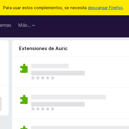
Para usar estos complementos, se necesita
descargar Firefox
.
emas
Más...
Extensiones de Auric
T
o
d
a
v
í
T
a
o
n
d
o
a