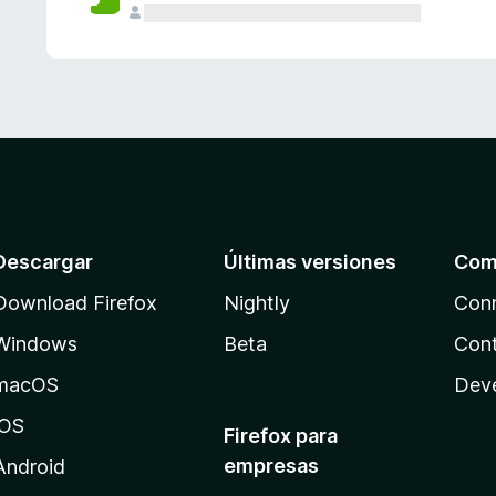
Descargar
Últimas versiones
Com
Download Firefox
Nightly
Con
Windows
Beta
Cont
macOS
Dev
iOS
Firefox para
empresas
Android