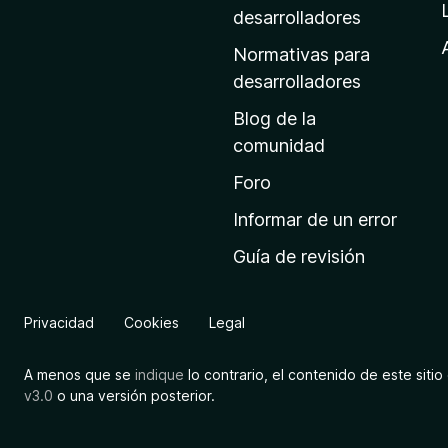
a
desarrolladores
d
Normativas para
e
desarrolladores
i
Blog de la
n
comunidad
i
c
Foro
i
Informar de un error
o
Guía de revisión
d
e
M
Privacidad
Cookies
Legal
o
z
A menos que se
indique
lo contrario, el contenido de este sitio 
i
v3.0
o una versión posterior.
l