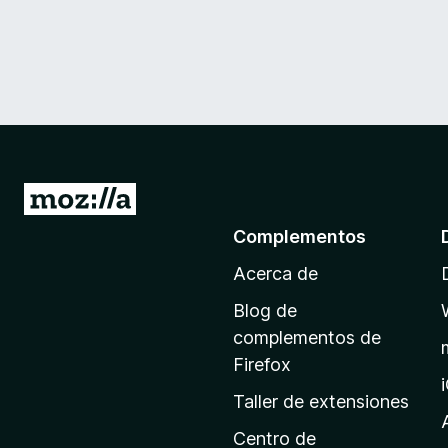
I
r
Complementos
a
Acerca de
l
a
Blog de
p
complementos de
á
Firefox
g
Taller de extensiones
i
n
Centro de