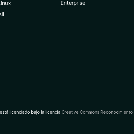
Enterprise
Linux
All
está licenciado bajo la licencia
Creative Commons Reconocimiento C