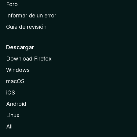
i
Foro
s
n
Informar de un error
i
Guía de revisión
c
i
o
Descargar
d
Download Firefox
e
Windows
M
o
macOS
z
iOS
i
l
Android
l
Linux
a
All