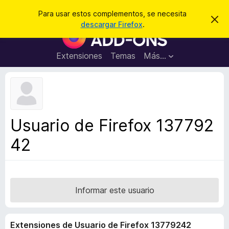
B
Iniciar sesión
Para usar estos complementos, se necesita
I
u
descargar Firefox
.
g
B
s
n
u
o
c
r
s
Extensiones
Temas
Más...
a
a
c
r
r
e
a
s
d
t
e
o
a
r
v
Usuario de Firefox 137792
i
d
s
42
e
o
c
o
m
p
Informar este usuario
l
e
Extensiones de Usuario de Firefox 13779242
m