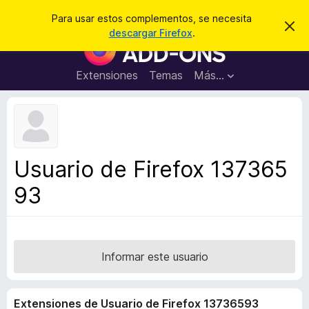
B
Iniciar sesión
Para usar estos complementos, se necesita
I
u
descargar Firefox
.
g
B
s
n
u
o
c
r
s
Extensiones
Temas
Más...
a
a
c
r
r
e
a
s
d
t
e
o
a
r
v
Usuario de Firefox 137365
i
d
s
93
e
o
c
o
m
p
Informar este usuario
l
e
Extensiones de Usuario de Firefox 13736593
m