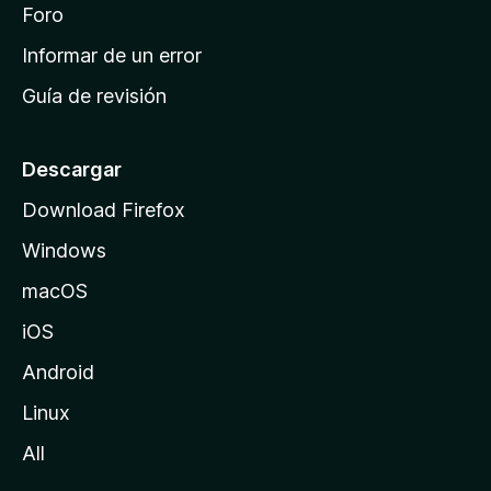
i
Foro
s
n
Informar de un error
i
Guía de revisión
c
i
o
Descargar
d
Download Firefox
e
Windows
M
o
macOS
z
iOS
i
l
Android
l
Linux
a
All