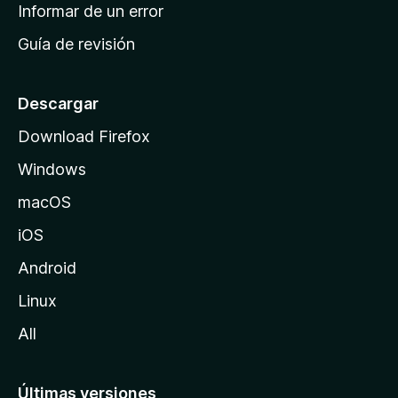
n
Informar de un error
i
Guía de revisión
c
i
o
Descargar
d
Download Firefox
e
Windows
M
o
macOS
z
iOS
i
l
Android
l
Linux
a
All
Últimas versiones