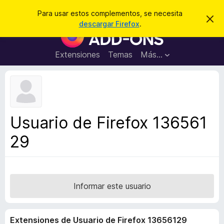
B
Iniciar sesión
Para usar estos complementos, se necesita
I
u
descargar Firefox
.
g
B
s
n
u
o
c
r
s
Extensiones
Temas
Más...
a
a
c
r
r
e
a
s
d
t
e
o
a
r
v
Usuario de Firefox 136561
i
d
s
29
e
o
c
o
m
p
Informar este usuario
l
e
Extensiones de Usuario de Firefox 13656129
m