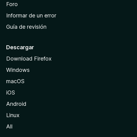
i
Foro
s
n
Informar de un error
i
Guía de revisión
c
i
o
Descargar
d
Download Firefox
e
Windows
M
o
macOS
z
iOS
i
l
Android
l
Linux
a
All