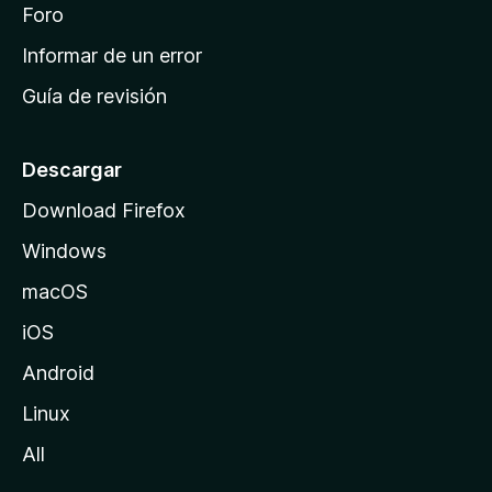
i
Foro
s
n
Informar de un error
i
Guía de revisión
c
i
o
Descargar
d
Download Firefox
e
Windows
M
o
macOS
z
iOS
i
l
Android
l
Linux
a
All