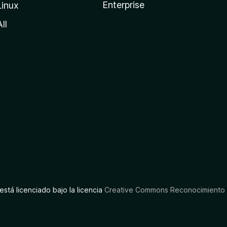
Enterprise
Linux
All
está licenciado bajo la licencia
Creative Commons Reconocimiento C