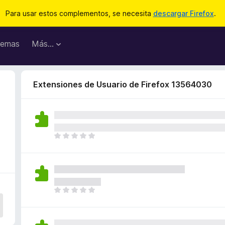
Para usar estos complementos, se necesita
descargar Firefox
.
emas
Más...
Extensiones de Usuario de Firefox 13564030
T
o
d
a
v
í
T
a
o
n
d
o
a