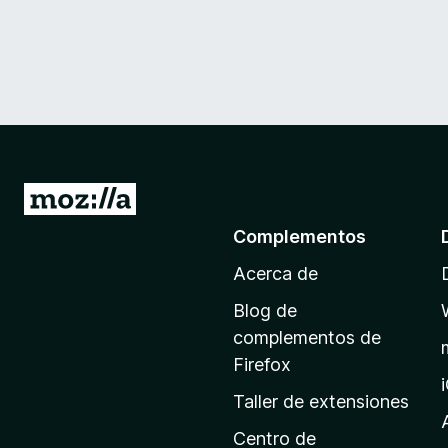
I
r
Complementos
a
Acerca de
l
a
Blog de
p
complementos de
á
Firefox
g
Taller de extensiones
i
n
Centro de