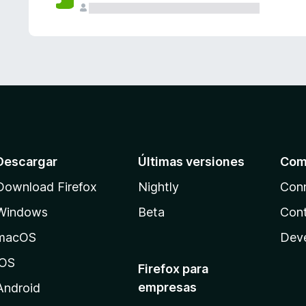
Descargar
Últimas versiones
Com
Download Firefox
Nightly
Con
Windows
Beta
Cont
macOS
Dev
iOS
Firefox para
empresas
Android