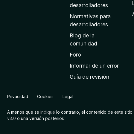
a
desarrolladores
d
Normativas para
e
desarrolladores
i
Blog de la
n
comunidad
i
c
Foro
i
Informar de un error
o
Guía de revisión
d
e
M
Privacidad
Cookies
Legal
o
z
A menos que se
indique
lo contrario, el contenido de este sitio 
i
v3.0
o una versión posterior.
l