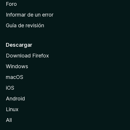
i
Foro
s
n
Informar de un error
i
Guía de revisión
c
i
o
Descargar
d
Download Firefox
e
Windows
M
o
macOS
z
iOS
i
l
Android
l
Linux
a
All