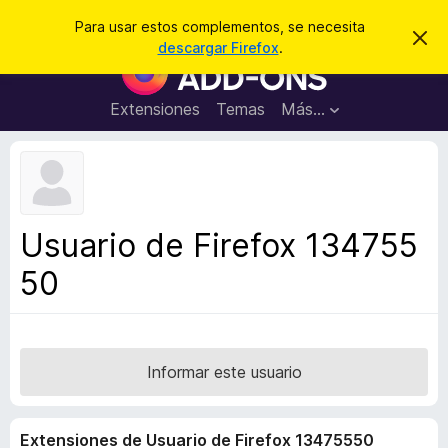
B
Iniciar sesión
Para usar estos complementos, se necesita
I
u
descargar Firefox
.
g
B
s
n
u
o
c
r
s
Extensiones
Temas
Más...
a
a
c
r
r
e
a
s
d
t
e
o
a
r
v
Usuario de Firefox 134755
i
d
s
50
e
o
c
o
m
p
Informar este usuario
l
e
Extensiones de Usuario de Firefox 13475550
m