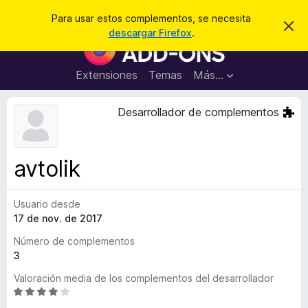
B
Iniciar sesión
Para usar estos complementos, se necesita
I
u
descargar Firefox
.
g
B
s
n
u
o
c
r
s
Extensiones
Temas
Más...
a
a
c
r
r
e
a
Desarrollador de complementos
s
d
t
e
o
a
r
v
avtolik
i
d
s
e
o
Usuario desde
c
17 de nov. de 2017
o
m
Número de complementos
p
3
l
Valoración media de los complementos del desarrollador
e
S
m
e