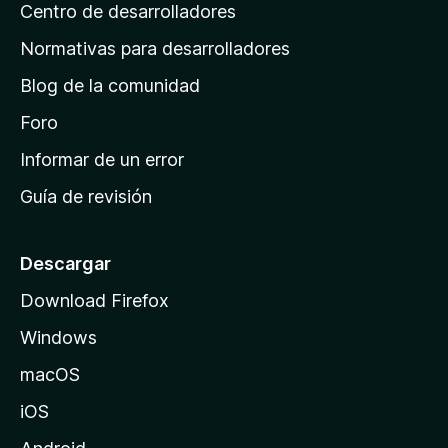
s
Centro de desarrolladores
n
c
i
a
Normativas para desarrolladores
o
d
n
Blog de la comunidad
e
e
i
Foro
s
n
Informar de un error
i
Guía de revisión
c
i
o
Descargar
d
Download Firefox
e
Windows
M
o
macOS
z
iOS
i
l