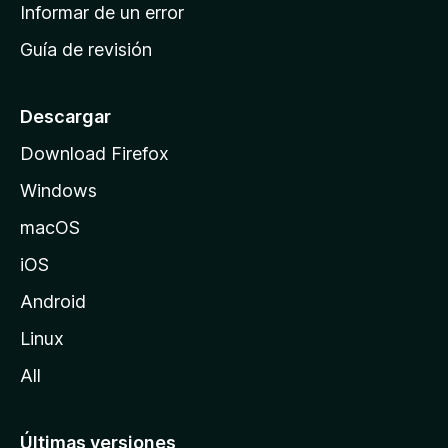
n
Informar de un error
i
Guía de revisión
c
i
o
Descargar
d
Download Firefox
e
Windows
M
o
macOS
z
iOS
i
l
Android
l
Linux
a
All
Últimas versiones