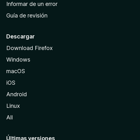
n
Informar de un error
i
Guía de revisión
c
i
o
Descargar
d
Download Firefox
e
Windows
M
o
macOS
z
iOS
i
l
Android
l
Linux
a
All
Últimas versiones