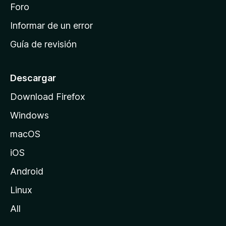
i
Foro
s
n
Informar de un error
i
Guía de revisión
c
i
o
Descargar
d
Download Firefox
e
Windows
M
o
macOS
z
iOS
i
l
Android
l
Linux
a
All