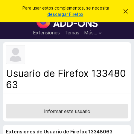
B
Iniciar sesión
Para usar estos complementos, se necesita
I
u
descargar Firefox
.
g
B
s
n
u
o
c
r
s
Extensiones
Temas
Más...
a
a
c
r
r
e
a
s
d
t
e
o
a
r
v
Usuario de Firefox 133480
i
d
s
63
e
o
c
o
m
p
Informar este usuario
l
e
Extensiones de Usuario de Firefox 13348063
m