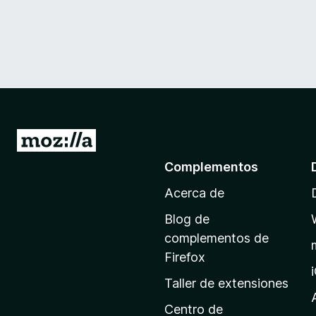
I
r
Complementos
a
Acerca de
l
a
Blog de
p
complementos de
á
Firefox
g
Taller de extensiones
i
n
Centro de