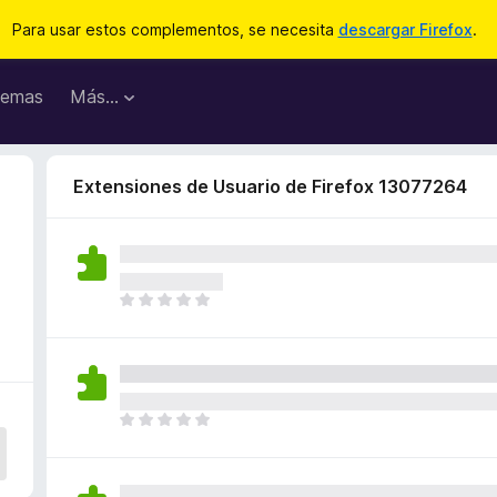
Para usar estos complementos, se necesita
descargar Firefox
.
emas
Más...
Extensiones de Usuario de Firefox 13077264
T
o
d
a
v
í
T
a
o
n
d
o
a