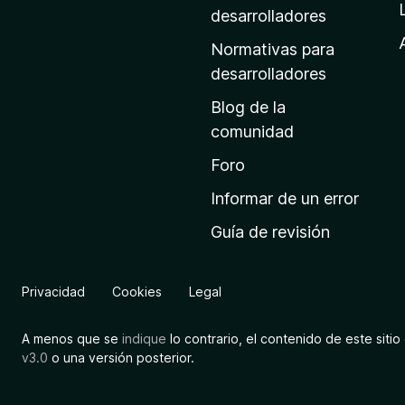
a
desarrolladores
d
Normativas para
e
desarrolladores
i
Blog de la
n
comunidad
i
c
Foro
i
Informar de un error
o
Guía de revisión
d
e
M
Privacidad
Cookies
Legal
o
z
A menos que se
indique
lo contrario, el contenido de este sitio 
i
v3.0
o una versión posterior.
l