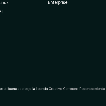
Enterprise
Linux
All
está licenciado bajo la licencia
Creative Commons Reconocimiento C