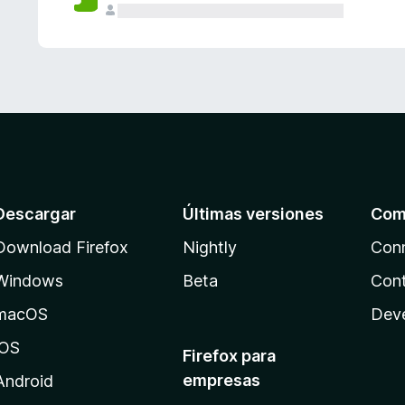
Descargar
Últimas versiones
Com
Download Firefox
Nightly
Con
Windows
Beta
Cont
macOS
Dev
iOS
Firefox para
empresas
Android