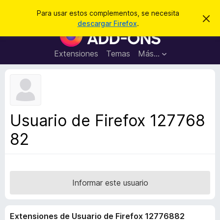
B
Iniciar sesión
Para usar estos complementos, se necesita
I
u
descargar Firefox
.
g
B
s
n
u
o
c
r
s
Extensiones
Temas
Más...
a
a
c
r
r
e
a
s
d
t
e
o
a
r
v
Usuario de Firefox 127768
i
d
s
82
e
o
c
o
m
p
Informar este usuario
l
e
Extensiones de Usuario de Firefox 12776882
m