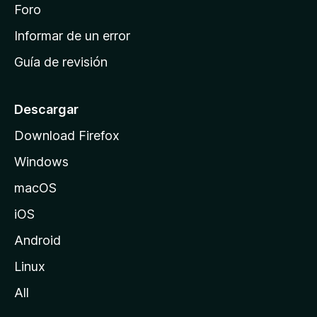
i
Foro
s
n
Informar de un error
i
Guía de revisión
c
i
o
Descargar
d
Download Firefox
e
Windows
M
o
macOS
z
iOS
i
l
Android
l
Linux
a
All