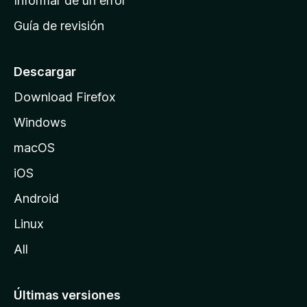
Informar de un error
i
Guía de revisión
c
i
o
Descargar
d
Download Firefox
e
Windows
M
o
macOS
z
iOS
i
l
Android
l
Linux
a
All
Últimas versiones