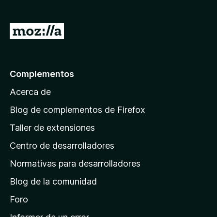
e
n
I
t
r
o
a
s
p
l
Complementos
a
a
r
Acerca de
p
a
á
Blog de complementos de Firefox
F
g
i
Taller de extensiones
i
r
Centro de desarrolladores
n
e
a
f
Normativas para desarrolladores
o
d
Blog de la comunidad
x
e
i
Foro
n