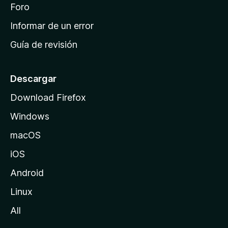
i
Foro
s
n
Informar de un error
i
Guía de revisión
c
i
o
Descargar
d
Download Firefox
e
Windows
M
o
macOS
z
iOS
i
l
Android
l
Linux
a
All