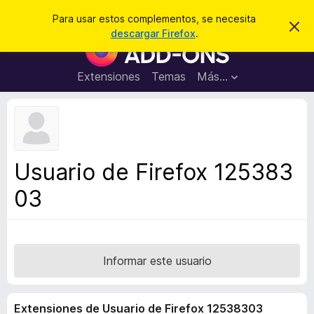
B
Iniciar sesión
Para usar estos complementos, se necesita
I
u
descargar Firefox
.
g
B
s
n
u
o
c
r
s
Extensiones
Temas
Más...
a
a
c
r
r
e
a
s
d
t
e
o
a
r
v
Usuario de Firefox 125383
i
d
s
03
e
o
c
o
m
p
Informar este usuario
l
e
Extensiones de Usuario de Firefox 12538303
m