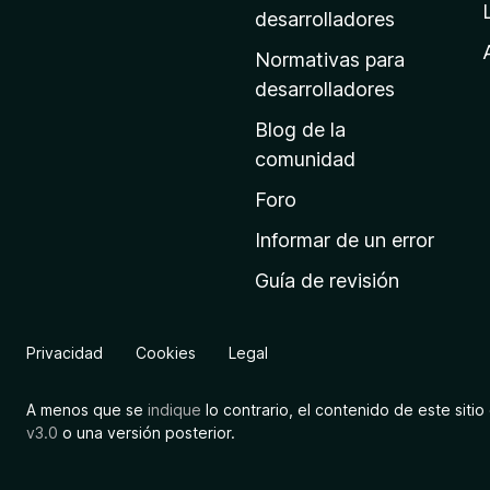
a
desarrolladores
d
Normativas para
e
desarrolladores
i
Blog de la
n
comunidad
i
c
Foro
i
Informar de un error
o
Guía de revisión
d
e
M
Privacidad
Cookies
Legal
o
z
A menos que se
indique
lo contrario, el contenido de este sitio 
i
v3.0
o una versión posterior.
l