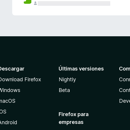
Descargar
Últimas versiones
Com
Download Firefox
Nightly
Con
Windows
Beta
Cont
macOS
Dev
iOS
Firefox para
empresas
Android