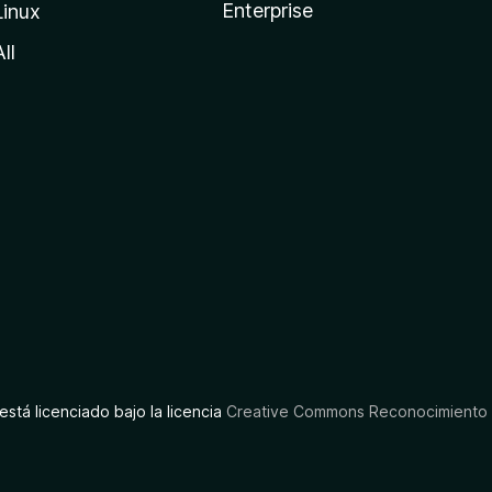
Enterprise
Linux
All
está licenciado bajo la licencia
Creative Commons Reconocimiento C