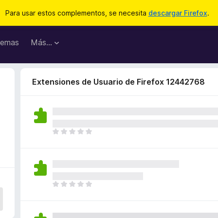
Para usar estos complementos, se necesita
descargar Firefox
.
emas
Más...
Extensiones de Usuario de Firefox 12442768
T
o
d
a
v
í
T
a
o
n
d
o
a