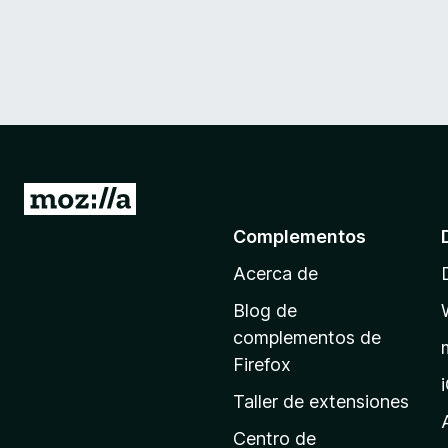
I
r
Complementos
a
Acerca de
l
a
Blog de
p
complementos de
á
Firefox
g
Taller de extensiones
i
n
Centro de