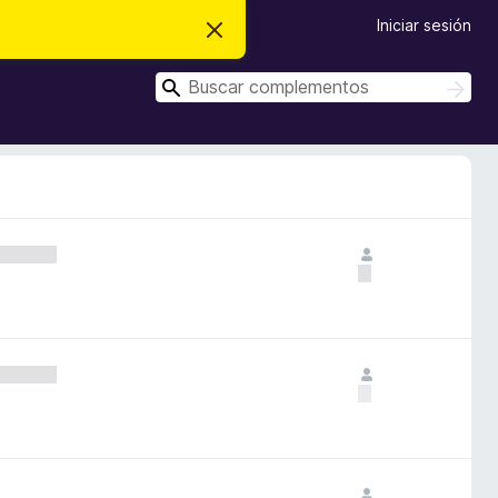
Iniciar sesión
I
g
n
B
o
B
r
u
u
a
s
s
r
c
e
c
a
s
r
a
t
e
r
a
v
i
s
o