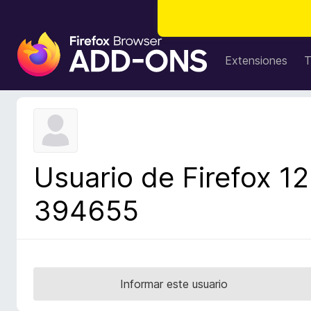
B
u
Extensiones
T
s
c
a
d
o
r
Usuario de Firefox 12
d
e
394655
c
o
m
p
l
Informar este usuario
e
m