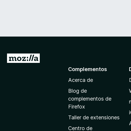
I
r
Complementos
a
Acerca de
l
a
Blog de
p
complementos de
á
Firefox
g
Taller de extensiones
i
n
Centro de