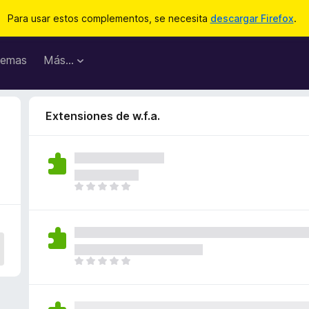
Para usar estos complementos, se necesita
descargar Firefox
.
emas
Más...
Extensiones de w.f.a.
T
o
d
a
v
í
T
a
o
n
d
o
a