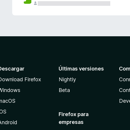
Descargar
Últimas versiones
Com
Download Firefox
Nightly
Con
Windows
Beta
Cont
macOS
Dev
iOS
Firefox para
empresas
Android