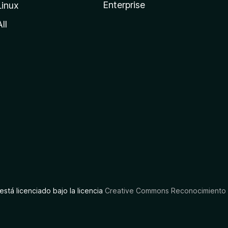
Enterprise
Linux
All
está licenciado bajo la licencia
Creative Commons Reconocimiento C