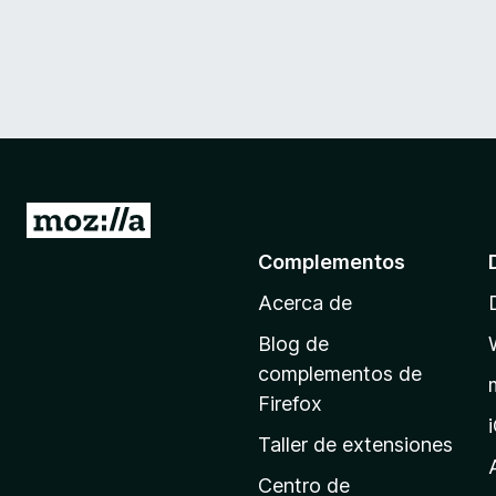
I
r
Complementos
a
Acerca de
l
a
Blog de
p
complementos de
á
Firefox
g
Taller de extensiones
i
n
Centro de