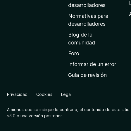
a
desarrolladores
d
Normativas para
e
desarrolladores
i
Blog de la
n
comunidad
i
c
Foro
i
Informar de un error
o
Guía de revisión
d
e
M
Privacidad
Cookies
Legal
o
z
A menos que se
indique
lo contrario, el contenido de este sitio 
i
v3.0
o una versión posterior.
l