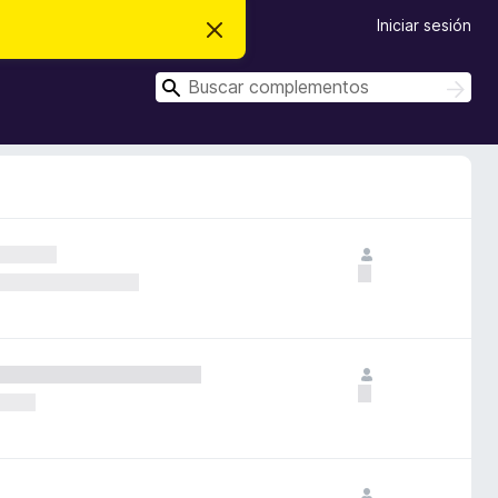
Iniciar sesión
I
g
n
B
o
B
r
u
u
a
s
s
r
c
e
c
a
s
r
a
t
e
r
a
v
i
s
o