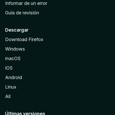
n
Informar de un error
i
Guía de revisión
c
i
o
Descargar
d
Download Firefox
e
Windows
M
o
macOS
z
iOS
i
l
Android
l
Linux
a
All
Últimas versiones