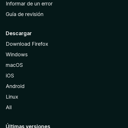
n
Informar de un error
i
Guía de revisión
c
i
o
Descargar
d
Download Firefox
e
Windows
M
o
macOS
z
iOS
i
l
Android
l
Linux
a
All
Últimas versiones