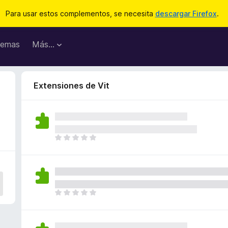
Para usar estos complementos, se necesita
descargar Firefox
.
emas
Más...
Extensiones de Vit
T
o
d
a
v
í
T
a
o
n
d
o
a