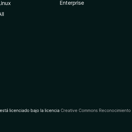
Enterprise
Linux
All
está licenciado bajo la licencia
Creative Commons Reconocimiento C