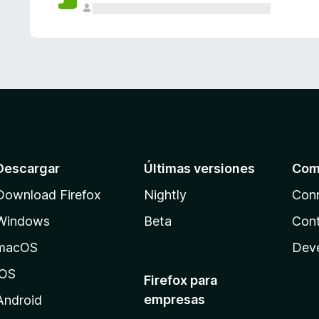
Descargar
Últimas versiones
Com
Download Firefox
Nightly
Con
Windows
Beta
Cont
macOS
Dev
iOS
Firefox para
empresas
Android