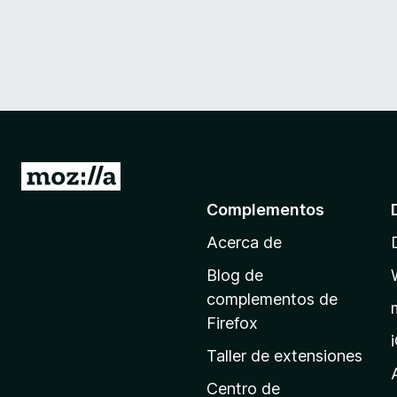
I
r
Complementos
a
Acerca de
l
a
Blog de
p
complementos de
á
Firefox
g
Taller de extensiones
i
n
Centro de