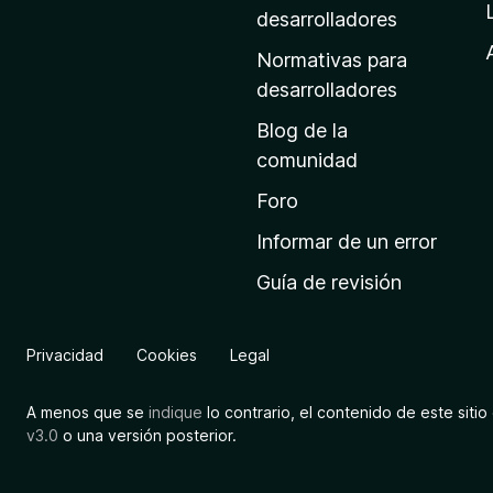
a
desarrolladores
d
Normativas para
e
desarrolladores
i
Blog de la
n
comunidad
i
c
Foro
i
Informar de un error
o
Guía de revisión
d
e
M
Privacidad
Cookies
Legal
o
z
A menos que se
indique
lo contrario, el contenido de este sitio 
i
v3.0
o una versión posterior.
l