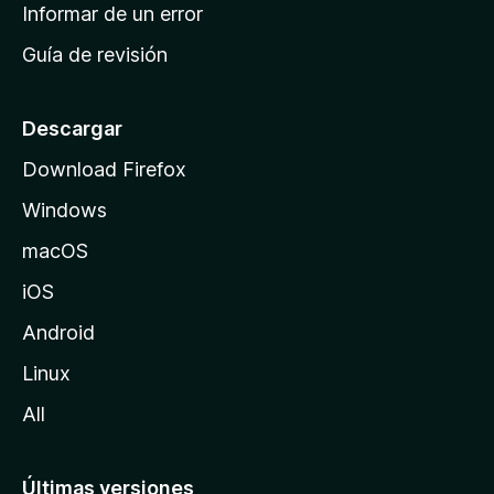
n
Informar de un error
i
Guía de revisión
c
i
o
Descargar
d
Download Firefox
e
Windows
M
o
macOS
z
iOS
i
l
Android
l
Linux
a
All
Últimas versiones