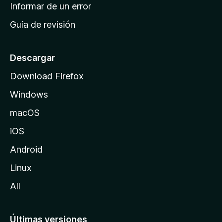
n
Informar de un error
i
Guía de revisión
c
i
o
Descargar
d
Download Firefox
e
Windows
M
o
macOS
z
iOS
i
l
Android
l
Linux
a
All
Últimas versiones