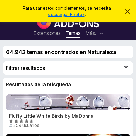
B
Iniciar sesión
Para usar estos complementos, se necesita
I
u
descargar Firefox
.
g
B
s
n
u
o
c
r
s
Extensiones
Temas
Más...
a
a
c
r
r
e
a
s
64.942 temas encontrados en Naturaleza
d
t
e
o
a
Filtrar resultados
r
v
i
d
s
e
Resultados de la búsqueda
o
c
o
m
p
Fluffy Little White Birds by MaDonna
l
S
359 usuarios
e
e
m
v