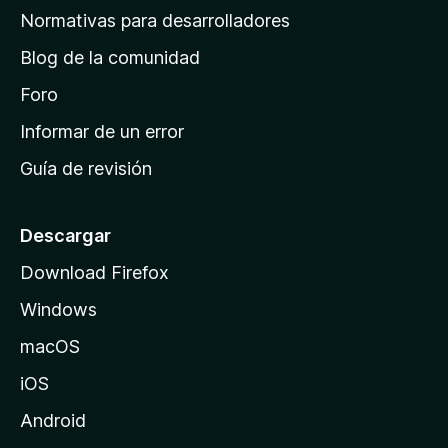
a
Normativas para desarrolladores
d
Blog de la comunidad
e
i
Foro
n
Informar de un error
i
Guía de revisión
c
i
o
Descargar
d
Download Firefox
e
Windows
M
o
macOS
z
iOS
i
l
Android
l