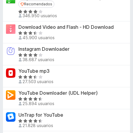
a
Recomendados
Recomendados
e
l
n
S
o
346.950 usuarios
e
t
r
v
o
ó
Download Video and Flash - HD Download
a
c
s
S
l
45.900 usuarios
o
e
p
o
n
v
a
Instagram Downloader
r
4
a
r
S
ó
,
l
38.687 usuarios
e
a
c
3
o
v
o
F
d
YouTube mp3
r
a
n
i
e
ó
S
l
4
27.503 usuarios
5
r
c
e
o
,
o
v
e
YouTube Downloader (UDL Helper)
r
1
n
a
f
ó
S
d
3
l
25.894 usuarios
o
c
e
e
,
o
o
x
v
5
UnTrap for YouTube
7
r
n
a
d
ó
S
4
l
21.828 usuarios
e
c
e
d
o