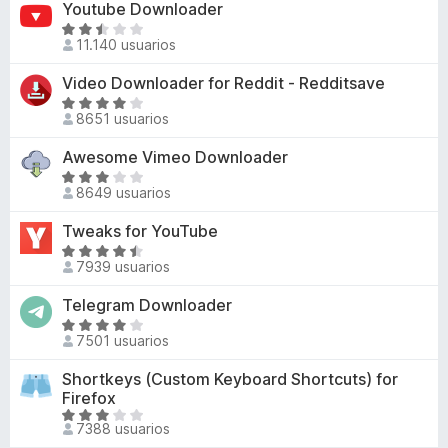
Youtube Downloader
7
r
n
a
d
ó
S
4
l
11.140 usuarios
e
c
e
,
o
5
o
v
Video Downloader for Reddit - Redditsave
6
r
n
a
d
ó
S
4
l
8651 usuarios
e
c
e
,
o
5
o
v
Awesome Vimeo Downloader
3
r
n
a
d
ó
S
2
l
8649 usuarios
e
c
e
,
o
5
o
v
Tweaks for YouTube
8
r
n
a
d
ó
S
2
l
7939 usuarios
e
c
e
,
o
5
o
v
Telegram Downloader
3
r
n
a
d
ó
S
4
l
7501 usuarios
e
c
e
d
o
5
o
v
Shortkeys (Custom Keyboard Shortcuts) for
e
r
n
a
Firefox
5
ó
3
l
S
c
7388 usuarios
,
o
e
o