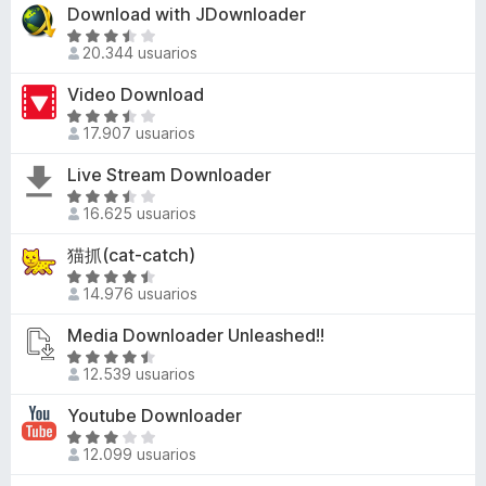
5
o
v
Download with JDownloader
e
r
n
a
5
ó
S
3
l
20.344 usuarios
c
e
,
o
o
v
Video Download
4
r
n
a
d
ó
S
4
l
17.907 usuarios
e
c
e
,
o
5
o
v
Live Stream Downloader
6
r
n
a
d
ó
S
4
l
16.625 usuarios
e
c
e
,
o
5
o
v
猫抓(cat-catch)
3
r
n
a
d
ó
S
3
l
14.976 usuarios
e
c
e
,
o
5
o
v
Media Downloader Unleashed!!
7
r
n
a
d
ó
S
3
l
12.539 usuarios
e
c
e
,
o
5
o
v
Youtube Downloader
6
r
n
a
d
ó
S
3
l
12.099 usuarios
e
c
e
,
o
5
o
v