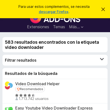
B
Iniciar sesión
Para usar estos complementos, se necesita
I
u
descargar Firefox
.
g
B
s
n
u
o
c
r
s
Extensiones
Temas
Más...
a
a
c
r
r
e
a
s
583 resultados encontrados con la etiqueta
d
t
video downloader
e
o
a
r
v
Filtrar resultados
i
d
s
e
o
c
Resultados de la búsqueda
o
Video Download Helper
m
Recomendados
Recomendados
p
S
l
1.713.742 usuarios
e
e
v
Easy Youtube Video Downloader Express
m