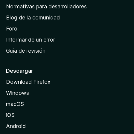
a
Normativas para desarrolladores
d
Blog de la comunidad
e
i
Foro
n
Informar de un error
i
Guía de revisión
c
i
o
Descargar
d
Download Firefox
e
Windows
M
o
macOS
z
iOS
i
l
Android
l