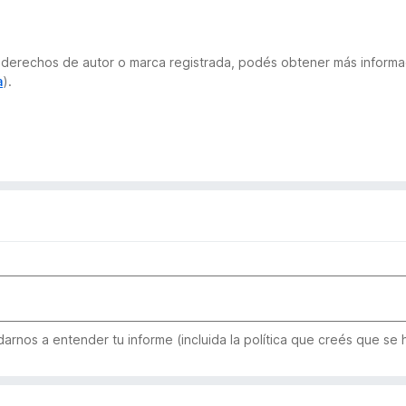
 de derechos de autor o marca registrada, podés obtener más infor
a
).
rnos a entender tu informe (incluida la política que creés que se h