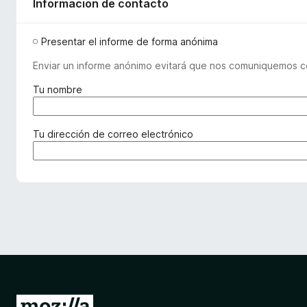
Informacion de contacto
Presentar el informe de forma anónima
Enviar un informe anónimo evitará que nos comuniquemos co
(
Tu nombre
r
e
q
(
Tu dirección de correo electrónico
u
r
e
e
r
q
i
u
d
e
o
r
)
i
d
a
)
I