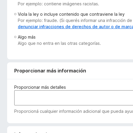
Por ejemplo: contiene imágenes racistas.
e
n
Viola la ley o incluye contenido que contraviene la ley
t
Por ejemplo: fraude. (Si querés informar una infracción
o
denunciar infracciones de derechos de autor o de marc
s
Algo más
p
Algo que no entra en las otras categorías.
a
r
a
F
Proporcionar más información
i
r
Proporcionar más detalles
e
f
o
Proporcioná cualquier información adicional que pueda ayuda
x