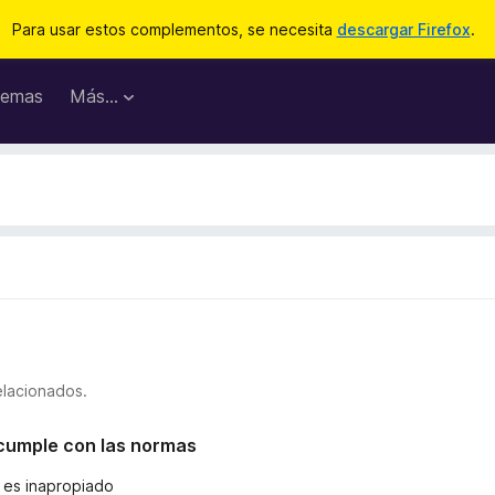
Para usar estos complementos, se necesita
descargar Firefox
.
emas
Más...
elacionados.
o cumple con las normas
o es inapropiado