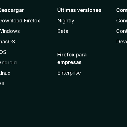
Descargar
Últimas versiones
Com
Download Firefox
Nightly
Con
Windows
Beta
Cont
macOS
Dev
iOS
Firefox para
empresas
Android
Enterprise
Linux
All