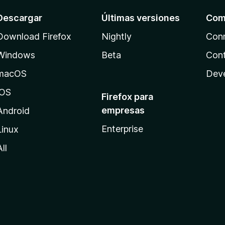
Descargar
Últimas versiones
Com
Download Firefox
Nightly
Con
Windows
Beta
Cont
macOS
Dev
iOS
Firefox para
empresas
Android
Enterprise
Linux
All