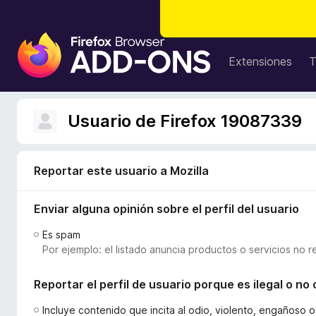
B
u
Extensiones
T
s
c
a
Usuario de Firefox 19087339
d
o
r
Reportar este usuario a Mozilla
d
e
Enviar alguna opinión sobre el perfil del usuario
c
o
Es spam
m
Por ejemplo: el listado anuncia productos o servicios no r
p
l
Reportar el perfil de usuario porque es ilegal o n
e
m
Incluye contenido que incita al odio, violento, engañoso 