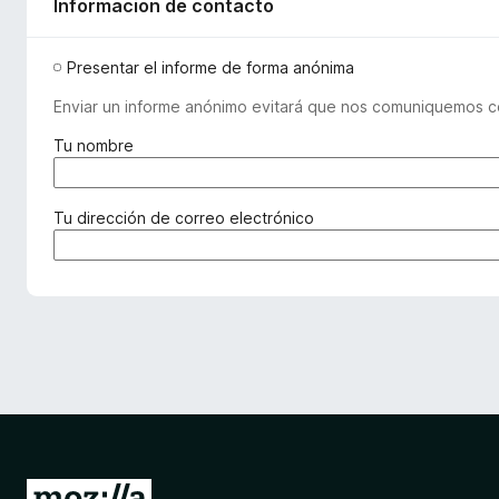
Informacion de contacto
Presentar el informe de forma anónima
Enviar un informe anónimo evitará que nos comuniquemos co
(
Tu nombre
r
e
q
(
Tu dirección de correo electrónico
u
r
e
e
r
q
i
u
d
e
o
r
)
i
d
a
)
I