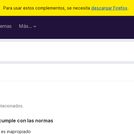
Para usar estos complementos, se necesita
descargar Firefox
.
emas
Más...
elacionados.
o cumple con las normas
o es inapropiado