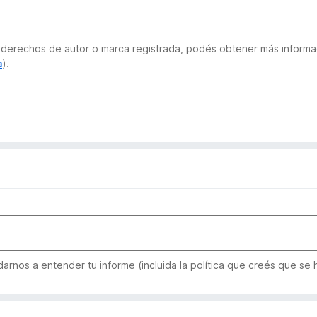
 de derechos de autor o marca registrada, podés obtener más infor
a
).
rnos a entender tu informe (incluida la política que creés que se h