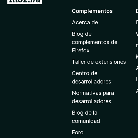
r
Complementos
a
Acerca de
l
a
Blog de
p
complementos de
á
Firefox
g
Taller de extensiones
i
n
Centro de
a
desarrolladores
d
Normativas para
e
desarrolladores
i
Blog de la
n
comunidad
i
c
Foro