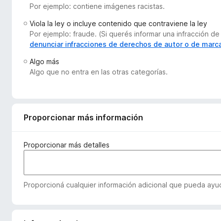
Por ejemplo: contiene imágenes racistas.
e
n
Viola la ley o incluye contenido que contraviene la ley
t
Por ejemplo: fraude. (Si querés informar una infracción
o
denunciar infracciones de derechos de autor o de marc
s
Algo más
p
Algo que no entra en las otras categorías.
a
r
a
F
Proporcionar más información
i
r
Proporcionar más detalles
e
f
o
Proporcioná cualquier información adicional que pueda ayuda
x