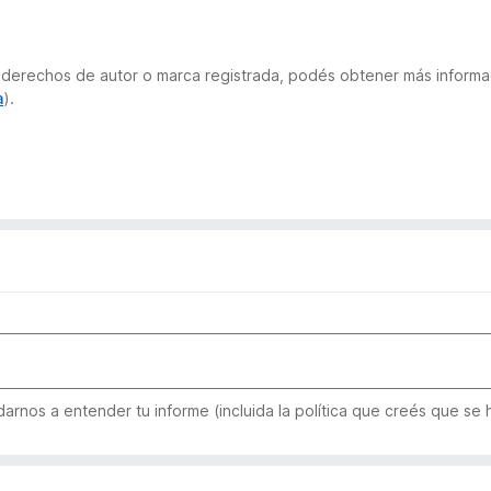
 de derechos de autor o marca registrada, podés obtener más infor
a
).
rnos a entender tu informe (incluida la política que creés que se h