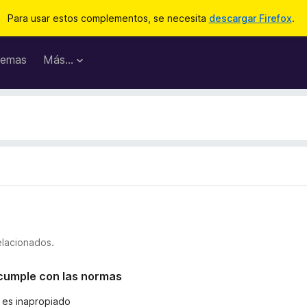
Para usar estos complementos, se necesita
descargar Firefox
.
emas
Más...
elacionados.
o cumple con las normas
o es inapropiado