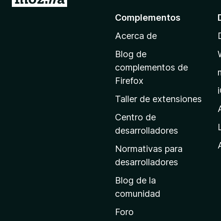
r
Complementos
a
Acerca de
l
a
Blog de
p
complementos de
á
Firefox
g
Taller de extensiones
i
n
Centro de
a
desarrolladores
d
Normativas para
e
desarrolladores
i
Blog de la
n
comunidad
i
c
Foro