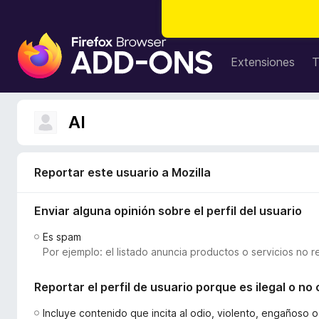
B
u
Extensiones
T
s
c
a
Al
d
o
r
Reportar este usuario a Mozilla
d
e
Enviar alguna opinión sobre el perfil del usuario
c
o
Es spam
m
Por ejemplo: el listado anuncia productos o servicios no r
p
l
Reportar el perfil de usuario porque es ilegal o n
e
m
Incluye contenido que incita al odio, violento, engañoso 