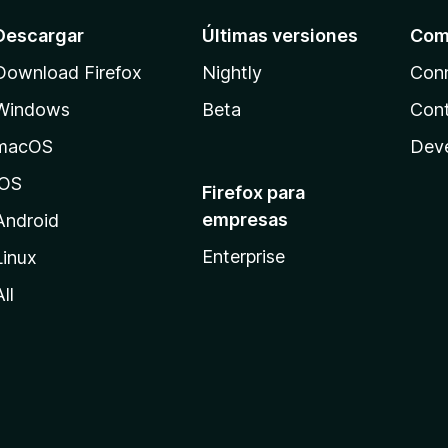
Descargar
Últimas versiones
Com
Download Firefox
Nightly
Con
Windows
Beta
Cont
macOS
Dev
iOS
Firefox para
empresas
Android
Enterprise
Linux
All