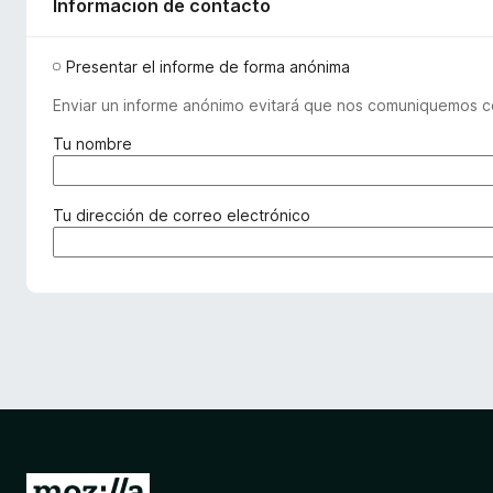
Informacion de contacto
Presentar el informe de forma anónima
Enviar un informe anónimo evitará que nos comuniquemos co
(
Tu nombre
r
e
q
(
Tu dirección de correo electrónico
u
r
e
e
r
q
i
u
d
e
o
r
)
i
d
a
)
I