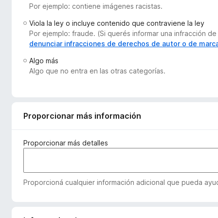
Por ejemplo: contiene imágenes racistas.
e
n
Viola la ley o incluye contenido que contraviene la ley
t
Por ejemplo: fraude. (Si querés informar una infracción
o
denunciar infracciones de derechos de autor o de marc
s
Algo más
p
Algo que no entra en las otras categorías.
a
r
a
F
Proporcionar más información
i
r
Proporcionar más detalles
e
f
o
Proporcioná cualquier información adicional que pueda ayuda
x