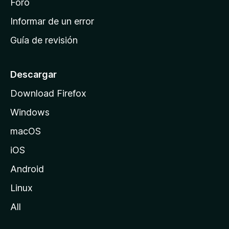
i
Foro
n
Informar de un error
i
Guía de revisión
c
i
o
Descargar
d
Download Firefox
e
Windows
M
o
macOS
z
iOS
i
l
Android
l
Linux
a
All