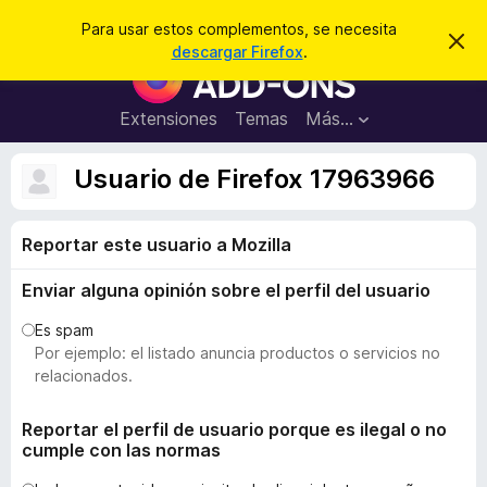
B
Iniciar sesión
Para usar estos complementos, se necesita
I
u
descargar Firefox
.
g
B
s
n
u
o
c
r
s
Extensiones
Temas
Más...
a
a
c
r
r
e
a
Usuario de Firefox 17963966
s
d
t
e
o
a
Reportar este usuario a Mozilla
r
v
i
d
s
Enviar alguna opinión sobre el perfil del usuario
e
o
c
Es spam
o
Por ejemplo: el listado anuncia productos o servicios no
m
relacionados.
p
l
Reportar el perfil de usuario porque es ilegal o no
cumple con las normas
e
m