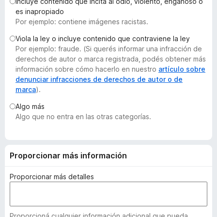
Incluye contenido que incita al odio, violento, engañoso o
e
es inapropiado
n
Por ejemplo: contiene imágenes racistas.
t
Viola la ley o incluye contenido que contraviene la ley
o
Por ejemplo: fraude. (Si querés informar una infracción de
s
derechos de autor o marca registrada, podés obtener más
p
información sobre cómo hacerlo en nuestro
artículo sobre
a
denunciar infracciones de derechos de autor o de
marca
).
r
a
Algo más
F
Algo que no entra en las otras categorías.
i
r
e
Proporcionar más información
f
o
Proporcionar más detalles
x
Proporcioná cualquier información adicional que pueda