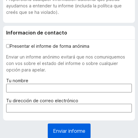
ayudarnos a entender tu informe (incluida la política que
creés que se ha violado).
Informacion de contacto
Presentar el informe de forma anónima
Enviar un informe anónimo evitará que nos comuniquemos
con vos sobre el estado del informe o sobre cualquier
opción para apelar.
(
Tu nombre
r
e
q
(
Tu dirección de correo electrónico
u
r
e
e
r
q
i
u
Enviar informe
d
e