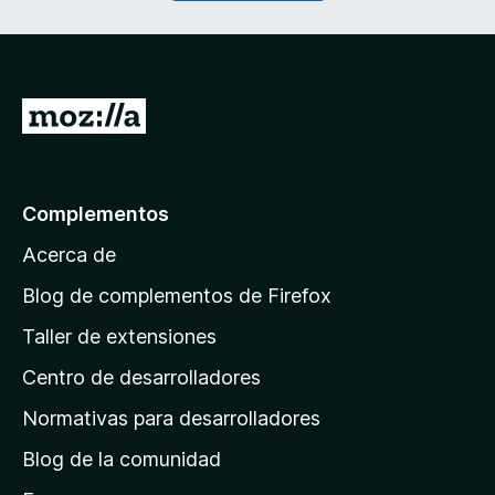
o
r
)
i
d
a
)
I
r
a
l
Complementos
a
Acerca de
p
á
Blog de complementos de Firefox
g
Taller de extensiones
i
Centro de desarrolladores
n
a
Normativas para desarrolladores
d
Blog de la comunidad
e