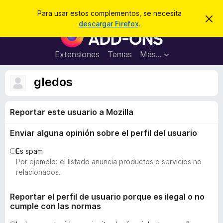
B
Iniciar sesión
Para usar estos complementos, se necesita
I
u
descargar Firefox
.
g
B
s
n
u
o
c
r
s
Extensiones
Temas
Más...
a
a
c
r
r
e
a
gledos
s
d
t
e
o
a
Reportar este usuario a Mozilla
r
v
i
d
s
Enviar alguna opinión sobre el perfil del usuario
e
o
c
Es spam
o
Por ejemplo: el listado anuncia productos o servicios no
m
relacionados.
p
l
Reportar el perfil de usuario porque es ilegal o no
cumple con las normas
e
m