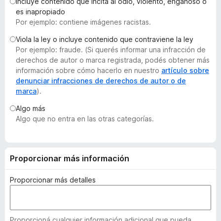
Incluye contenido que incita al odio, violento, engañoso o
e
es inapropiado
n
Por ejemplo: contiene imágenes racistas.
t
Viola la ley o incluye contenido que contraviene la ley
o
Por ejemplo: fraude. (Si querés informar una infracción de
s
derechos de autor o marca registrada, podés obtener más
p
información sobre cómo hacerlo en nuestro
artículo sobre
a
denunciar infracciones de derechos de autor o de
marca
).
r
a
Algo más
F
Algo que no entra en las otras categorías.
i
r
e
Proporcionar más información
f
o
Proporcionar más detalles
x
Proporcioná cualquier información adicional que pueda