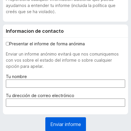
ayudarnos a entender tu informe (incluida la política que
creés que se ha violado).
Informacion de contacto
Presentar el informe de forma anónima
Enviar un informe anónimo evitará que nos comuniquemos
con vos sobre el estado del informe o sobre cualquier
opción para apelar.
(
Tu nombre
r
e
q
(
Tu dirección de correo electrónico
u
r
e
e
r
q
i
u
Enviar informe
d
e