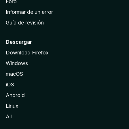
i
Foro
n
Informar de un error
i
Guía de revisión
c
i
o
Descargar
d
Download Firefox
e
Windows
M
o
macOS
z
iOS
i
l
Android
l
Linux
a
All