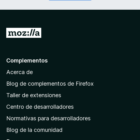
o
r
)
i
d
a
)
I
r
a
l
Complementos
a
Acerca de
p
á
Blog de complementos de Firefox
g
Taller de extensiones
i
Centro de desarrolladores
n
a
Normativas para desarrolladores
d
Blog de la comunidad
e