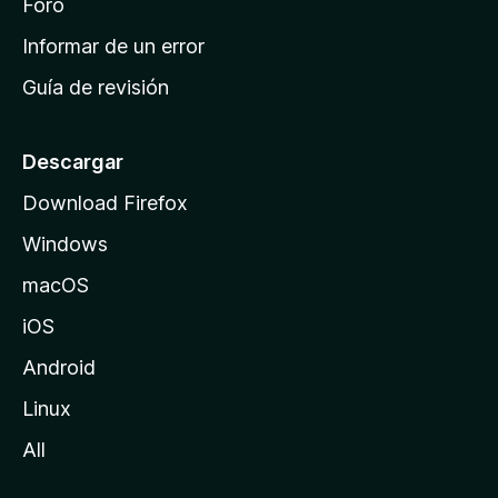
i
Foro
n
Informar de un error
i
Guía de revisión
c
i
o
Descargar
d
Download Firefox
e
Windows
M
o
macOS
z
iOS
i
l
Android
l
Linux
a
All