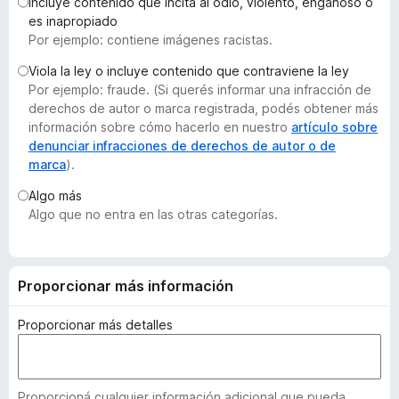
Incluye contenido que incita al odio, violento, engañoso o
e
es inapropiado
n
Por ejemplo: contiene imágenes racistas.
t
Viola la ley o incluye contenido que contraviene la ley
o
Por ejemplo: fraude. (Si querés informar una infracción de
s
derechos de autor o marca registrada, podés obtener más
p
información sobre cómo hacerlo en nuestro
artículo sobre
a
denunciar infracciones de derechos de autor o de
marca
).
r
a
Algo más
F
Algo que no entra en las otras categorías.
i
r
e
Proporcionar más información
f
o
Proporcionar más detalles
x
Proporcioná cualquier información adicional que pueda