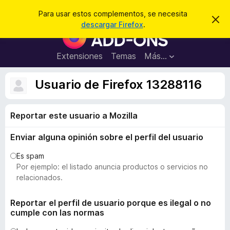
B
Iniciar sesión
Para usar estos complementos, se necesita
I
u
descargar Firefox
.
g
B
s
n
u
o
c
r
s
Extensiones
Temas
Más...
a
a
c
r
r
e
a
Usuario de Firefox 13288116
s
d
t
e
o
a
Reportar este usuario a Mozilla
r
v
i
d
s
Enviar alguna opinión sobre el perfil del usuario
e
o
c
Es spam
o
Por ejemplo: el listado anuncia productos o servicios no
m
relacionados.
p
l
Reportar el perfil de usuario porque es ilegal o no
cumple con las normas
e
m