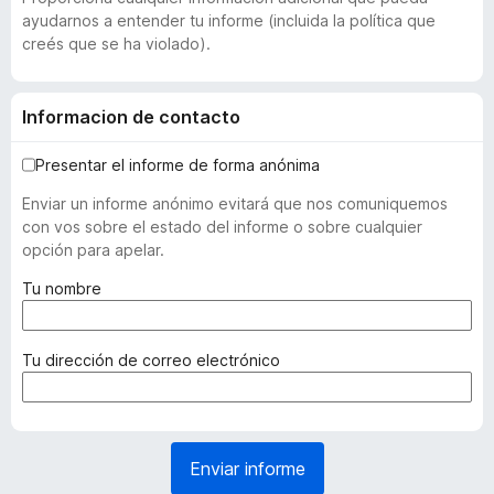
ayudarnos a entender tu informe (incluida la política que
creés que se ha violado).
Informacion de contacto
Presentar el informe de forma anónima
Enviar un informe anónimo evitará que nos comuniquemos
con vos sobre el estado del informe o sobre cualquier
opción para apelar.
(
Tu nombre
r
e
q
(
Tu dirección de correo electrónico
u
r
e
e
r
q
i
u
Enviar informe
d
e