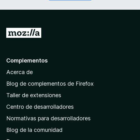
o
r
)
i
d
a
)
I
r
a
l
Complementos
a
Acerca de
p
á
Blog de complementos de Firefox
g
Taller de extensiones
i
Centro de desarrolladores
n
a
Normativas para desarrolladores
d
Blog de la comunidad
e