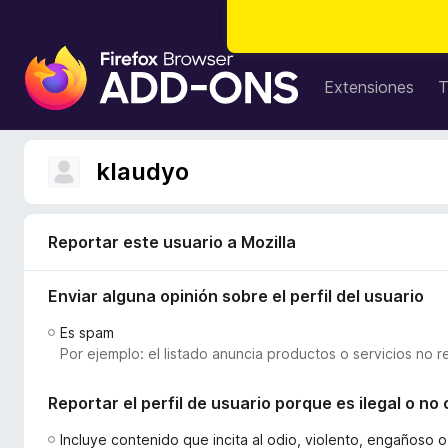
B
u
Extensiones
T
s
c
a
klaudyo
d
o
r
Reportar este usuario a Mozilla
d
e
Enviar alguna opinión sobre el perfil del usuario
c
o
Es spam
m
Por ejemplo: el listado anuncia productos o servicios no r
p
l
Reportar el perfil de usuario porque es ilegal o n
e
m
Incluye contenido que incita al odio, violento, engañoso 