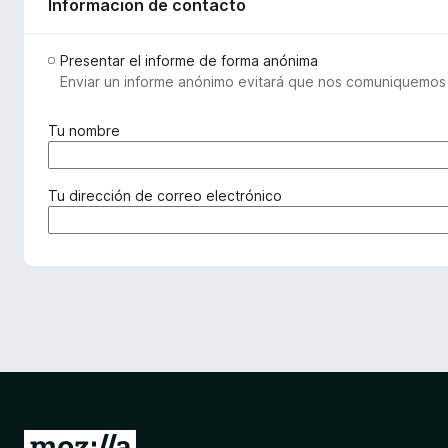
Informacion de contacto
Presentar el informe de forma anónima
Enviar un informe anónimo evitará que nos comuniquemos c
(
Tu nombre
r
e
q
(
Tu dirección de correo electrónico
u
r
e
e
r
q
i
u
d
e
o
r
)
i
d
a
)
I