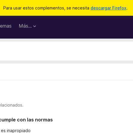
Para usar estos complementos, se necesita
descargar Firefox
.
emas
Más...
elacionados.
o cumple con las normas
o es inapropiado