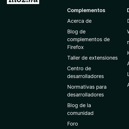
r
Complementos
a
Acerca de
l
a
Blog de
p
complementos de
á
Firefox
g
Taller de extensiones
i
n
Centro de
a
desarrolladores
d
Normativas para
e
desarrolladores
i
Blog de la
n
comunidad
i
c
Foro