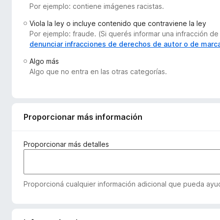
Por ejemplo: contiene imágenes racistas.
e
n
Viola la ley o incluye contenido que contraviene la ley
t
Por ejemplo: fraude. (Si querés informar una infracción
o
denunciar infracciones de derechos de autor o de marc
s
Algo más
p
Algo que no entra en las otras categorías.
a
r
a
F
Proporcionar más información
i
r
Proporcionar más detalles
e
f
o
Proporcioná cualquier información adicional que pueda ayuda
x