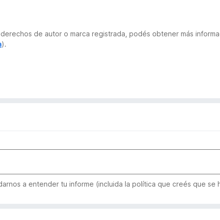
 de derechos de autor o marca registrada, podés obtener más infor
a
).
rnos a entender tu informe (incluida la política que creés que se h