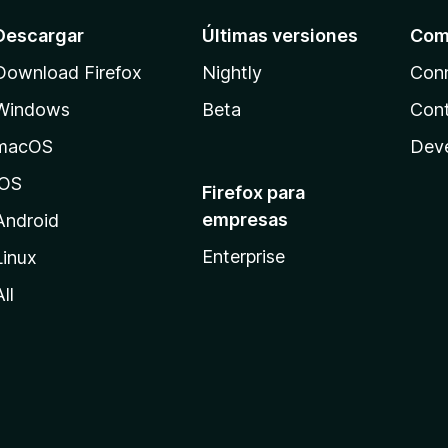
Descargar
Últimas versiones
Com
Download Firefox
Nightly
Con
Windows
Beta
Cont
macOS
Dev
iOS
Firefox para
empresas
Android
Enterprise
Linux
All