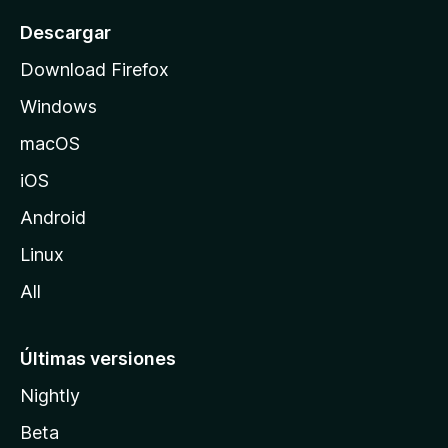
o
Descargar
d
Download Firefox
e
Windows
M
o
macOS
z
iOS
i
l
Android
l
Linux
a
All
Últimas versiones
Nightly
Beta