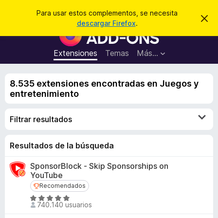
B
Iniciar sesión
Para usar estos complementos, se necesita
I
u
descargar Firefox
.
g
B
s
n
u
o
c
r
s
Extensiones
Temas
Más...
a
a
c
r
r
e
a
s
8.535 extensiones encontradas en Juegos y
d
t
entretenimiento
e
o
a
r
v
Filtrar resultados
i
d
s
e
o
c
Resultados de la búsqueda
o
SponsorBlock - Skip Sponsorships on
m
YouTube
p
Recomendados
Recomendados
l
S
e
740.140 usuarios
e
m