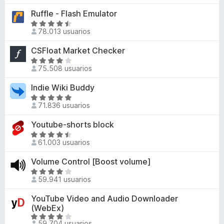
,
o
o
v
5
Ruffle - Flash Emulator
2
r
n
a
d
ó
S
4
l
78.013 usuarios
e
c
e
,
o
5
o
v
CSFloat Market Checker
2
r
n
a
d
ó
S
4
l
75.508 usuarios
e
c
e
,
o
5
o
v
Indie Wiki Buddy
5
r
n
a
d
ó
S
4
l
71.836 usuarios
e
c
e
d
o
5
o
v
Youtube-shorts block
e
r
n
a
5
ó
S
4
l
61.003 usuarios
c
e
,
o
o
v
Volume Control [Boost volume]
6
r
n
a
d
ó
S
4
l
59.941 usuarios
e
c
e
d
o
5
o
v
YouTube Video and Audio Downloader
e
r
n
a
(WebEx)
5
ó
4
l
S
c
59.704 usuarios