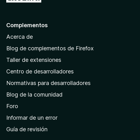
e
,
r
5
1
a
d
l
e
Complementos
a
5
Acerca de
p
á
Blog de complementos de Firefox
g
Taller de extensiones
i
Centro de desarrolladores
n
a
Normativas para desarrolladores
d
Blog de la comunidad
e
i
Foro
n
Informar de un error
i
Guía de revisión
c
i