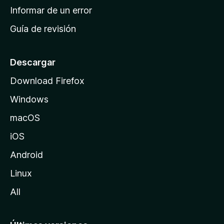
n
Informar de un error
i
Guía de revisión
c
i
o
Descargar
d
Download Firefox
e
Windows
M
o
macOS
z
iOS
i
l
Android
l
Linux
a
All