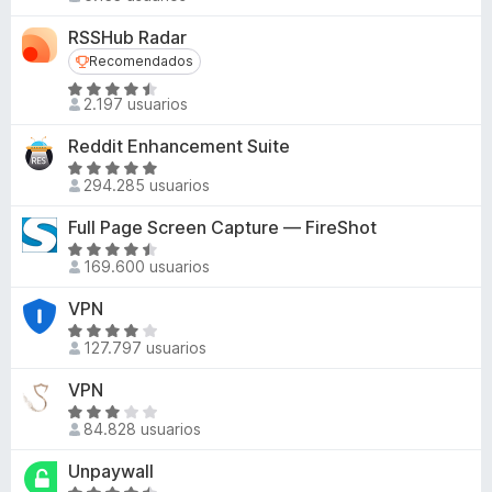
e
e
r
4
5
v
ó
RSSHub Radar
,
a
c
Recomendados
Recomendados
4
l
o
d
S
o
2.197 usuarios
n
e
e
r
3
5
v
ó
Reddit Enhancement Suite
,
a
c
S
9
l
294.285 usuarios
o
e
d
o
n
v
e
Full Page Screen Capture — FireShot
r
4
a
5
S
ó
,
l
169.600 usuarios
e
c
1
o
v
o
d
VPN
r
a
n
e
ó
S
l
4
127.797 usuarios
5
c
e
o
,
o
v
VPN
r
7
n
a
ó
S
d
4
l
84.828 usuarios
c
e
e
,
o
o
v
5
Unpaywall
8
r
n
a