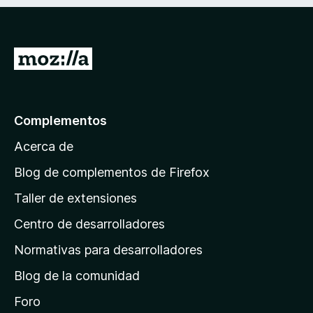
4
e
c
,
5
o
2
n
d
I
4
e
,
r
5
8
a
d
l
e
Complementos
a
5
Acerca de
p
á
Blog de complementos de Firefox
g
Taller de extensiones
i
Centro de desarrolladores
n
a
Normativas para desarrolladores
d
Blog de la comunidad
e
i
Foro