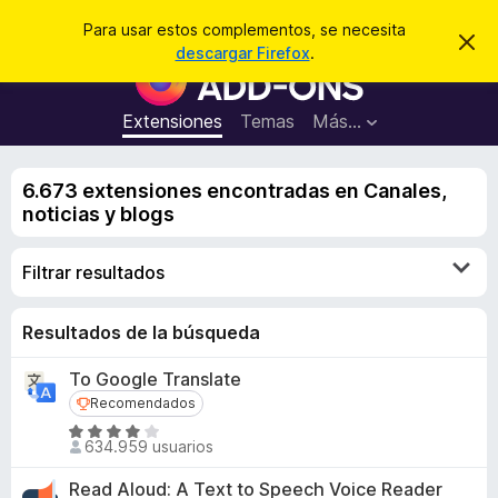
B
Iniciar sesión
Para usar estos complementos, se necesita
I
u
descargar Firefox
.
g
B
s
n
u
o
c
r
s
Extensiones
Temas
Más...
a
a
c
r
r
e
a
s
6.673 extensiones encontradas en Canales,
d
t
noticias y blogs
e
o
a
r
v
Filtrar resultados
i
d
s
e
o
c
Resultados de la búsqueda
o
To Google Translate
m
Recomendados
Recomendados
p
S
l
634.959 usuarios
e
e
v
Read Aloud: A Text to Speech Voice Reader
m