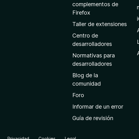
p
complementos de
á
Firefox
g
Taller de extensiones
i
n
Centro de
a
desarrolladores
d
Normativas para
e
desarrolladores
i
Blog de la
n
comunidad
i
c
Foro
i
Informar de un error
o
Guía de revisión
d
e
M
Privacidad
Cookies
Legal