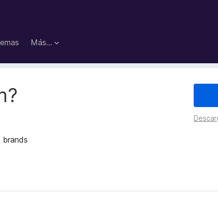
emas
Más...
m?
Descar
d brands