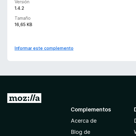
Versión
1.4.2
Tamaño
16,65 KB
Informar este complemento
I
r
Complementos
a
Acerca de
l
a
Blog de