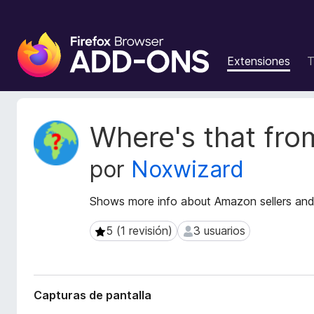
B
u
Extensiones
T
s
c
a
d
M
Where's that fro
o
e
t
r
por
Noxwizard
a
d
d
e
a
Shows more info about Amazon sellers an
c
t
o
a
5 (1 revisión)
3 usuarios
5 (1 revisión)
3 usuarios
m
d
p
e
l
l
a
e
Capturas de pantalla
e
m