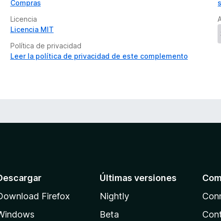
Compras
Licencia
Licencia MIT
Política de privacidad
Leer la política de privacidad de este complemento
Descargar
Últimas versiones
Com
Download Firefox
Nightly
Con
Windows
Beta
Cont