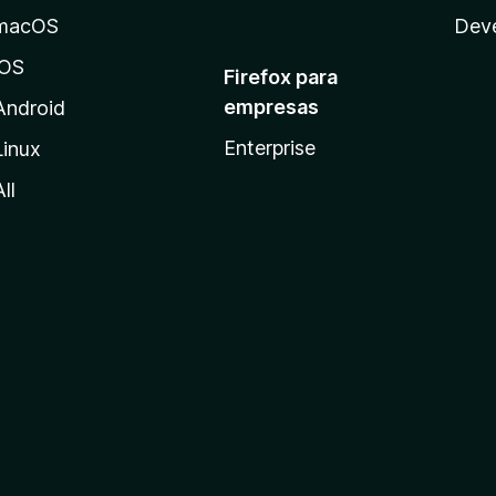
macOS
Dev
iOS
Firefox para
empresas
Android
Enterprise
Linux
All