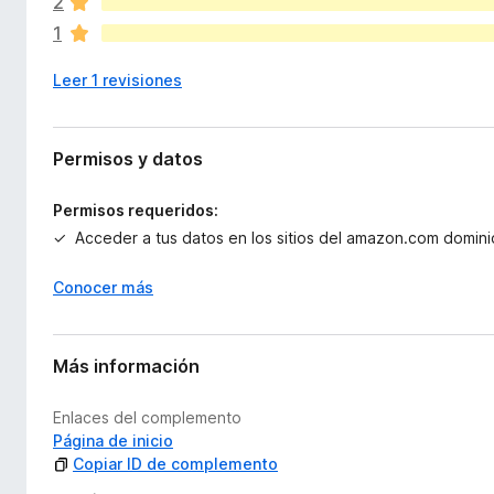
2
a
1
n
o
Leer 1 revisiones
h
a
y
v
Permisos y datos
a
l
Permisos requeridos:
o
Acceder a tus datos en los sitios del amazon.com domini
r
a
Conocer más
c
i
o
n
Más información
e
s
Enlaces del complemento
Página de inicio
Copiar ID de complemento