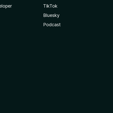
eloper
TikTok
Bluesky
Podcast