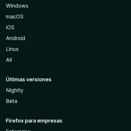
Windows
M
o
macOS
z
iOS
i
l
Android
l
Linux
a
All
Últimas versiones
Nightly
Beta
Firefox para empresas