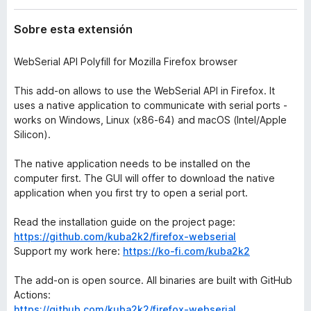
t
e
e
Sobre esta extensión
n
n
t
s
i
WebSerial API Polyfill for Mozilla Firefox browser
o
ó
s
n
This add-on allows to use the WebSerial API in Firefox. It
p
uses a native application to communicate with serial ports -
a
works on Windows, Linux (x86-64) and macOS (Intel/Apple
r
Silicon).
a
F
The native application needs to be installed on the
computer first. The GUI will offer to download the native
i
application when you first try to open a serial port.
r
e
Read the installation guide on the project page:
f
https://github.com/kuba2k2/firefox-webserial
o
Support my work here:
https://ko-fi.com/kuba2k2
x
The add-on is open source. All binaries are built with GitHub
Actions:
https://github.com/kuba2k2/firefox-webserial