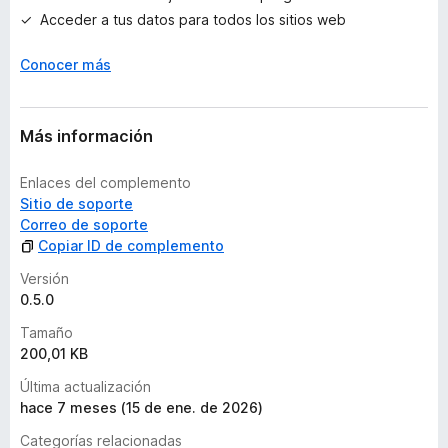
r
Acceder a tus datos para todos los sitios web
a
c
Conocer más
i
o
n
e
Más información
s
Enlaces del complemento
Sitio de soporte
Correo de soporte
Copiar ID de complemento
Versión
0.5.0
Tamaño
200,01 KB
Última actualización
hace 7 meses (15 de ene. de 2026)
Categorías relacionadas