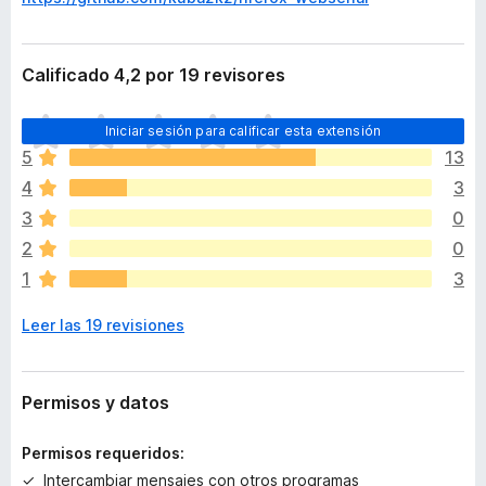
Calificado 4,2 por 19 revisores
T
Iniciar sesión para calificar esta extensión
o
5
13
d
4
3
a
v
3
0
í
2
0
a
1
3
n
o
Leer las 19 revisiones
h
a
y
v
Permisos y datos
a
l
Permisos requeridos:
o
Intercambiar mensajes con otros programas