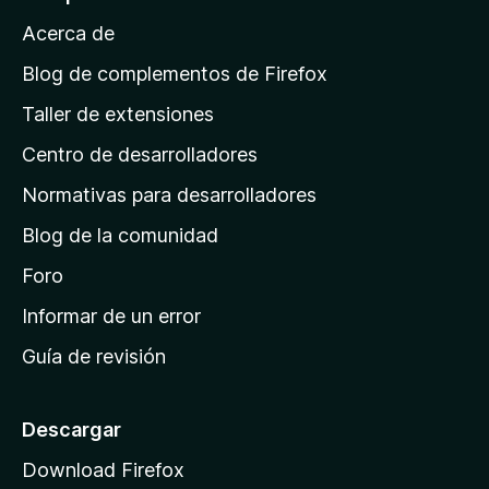
a
Acerca de
p
á
Blog de complementos de Firefox
g
Taller de extensiones
i
Centro de desarrolladores
n
a
Normativas para desarrolladores
d
Blog de la comunidad
e
i
Foro
n
Informar de un error
i
Guía de revisión
c
i
o
Descargar
d
Download Firefox
e