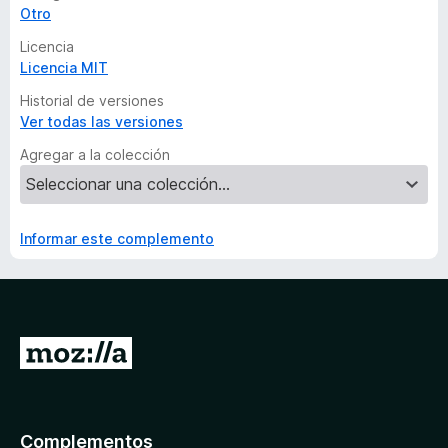
Otro
Licencia
Licencia MIT
Historial de versiones
Ver todas las versiones
Agregar a la colección
Informar este complemento
I
r
a
l
Complementos