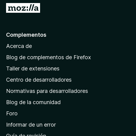
e
I
5
r
a
l
Complementos
a
Acerca de
p
á
Blog de complementos de Firefox
g
Taller de extensiones
i
Centro de desarrolladores
n
a
Normativas para desarrolladores
d
Blog de la comunidad
e
i
Foro
n
Informar de un error
i
Guía de revisión