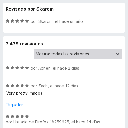
o
n
e
Revisado por Skarom
4
n
n
,
t
6
S
por
Skarom
, el
hace un año
o
e
d
e
s
e
v
5
a
p
s
2.438 revisiones
l
a
o
r
d
r
a
ó
F
S
e
por
Adrien
, el
hace 2 días
c
i
e
o
v
r
n
T
S
a
por
Zach
, el
hace 12 días
5
e
e
l
d
Very pretty images
f
a
v
o
e
o
a
r
Etiquetar
5
x
b
l
ó
o
c
S
r
o
por
Usuario de Firefox 18259625
, el
hace 14 días
e
l
ó
n