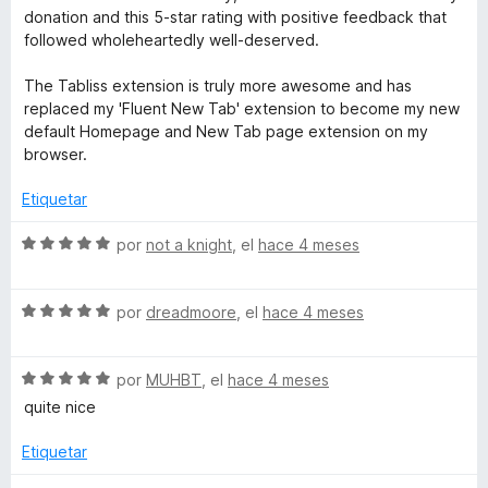
5
donation and this 5-star rating with positive feedback that
followed wholeheartedly well-deserved.
The Tabliss extension is truly more awesome and has
replaced my 'Fluent New Tab' extension to become my new
default Homepage and New Tab page extension on my
browser.
Etiquetar
S
por
not a knight
, el
hace 4 meses
e
v
S
a
por
dreadmoore
, el
hace 4 meses
e
l
v
o
S
a
por
MUHBT
, el
hace 4 meses
r
e
l
ó
quite nice
v
o
c
a
r
o
Etiquetar
l
ó
n