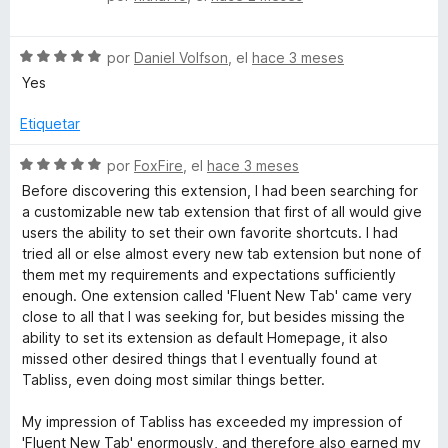
ó
n
e
e
c
5
5
v
o
d
S
a
por
Daniel Volfson
, el
hace 3 meses
n
e
e
l
Yes
1
5
v
o
d
a
r
Etiquetar
e
l
ó
5
o
c
S
por
FoxFire
, el
hace 3 meses
r
o
e
Before discovering this extension, I had been searching for
ó
n
v
a customizable new tab extension that first of all would give
c
5
a
users the ability to set their own favorite shortcuts. I had
o
d
l
tried all or else almost every new tab extension but none of
n
e
o
them met my requirements and expectations sufficiently
5
5
r
enough. One extension called 'Fluent New Tab' came very
d
ó
close to all that I was seeking for, but besides missing the
e
c
ability to set its extension as default Homepage, it also
5
o
missed other desired things that I eventually found at
n
Tabliss, even doing most similar things better.
5
d
My impression of Tabliss has exceeded my impression of
e
'Fluent New Tab' enormously, and therefore also earned my