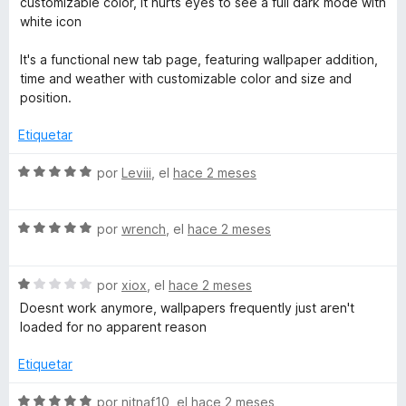
customizable color, it hurts eyes to see a full dark mode with
5
l
white icon
o
r
It's a functional new tab page, featuring wallpaper addition,
ó
time and weather with customizable color and size and
c
position.
o
n
Etiquetar
4
d
S
por
Leviii
, el
hace 2 meses
e
e
5
v
S
a
por
wrench
, el
hace 2 meses
e
l
v
o
S
a
por
xiox
, el
hace 2 meses
r
e
l
ó
Doesnt work anymore, wallpapers frequently just aren't
v
o
c
loaded for no apparent reason
a
r
o
l
ó
n
Etiquetar
o
c
5
r
o
d
S
por
nitnaf10
, el
hace 2 meses