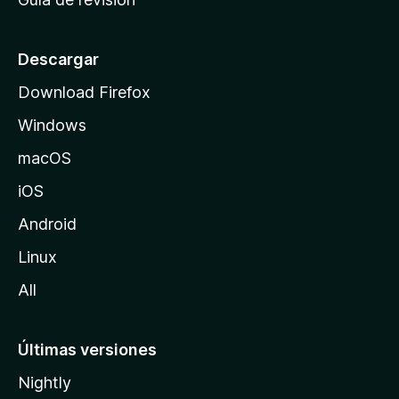
c
i
o
Descargar
d
Download Firefox
e
Windows
M
o
macOS
z
iOS
i
l
Android
l
Linux
a
All
Últimas versiones
Nightly