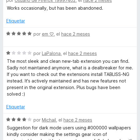
por
Usuario de Firefox 19997402
, el
hace 2 meses
e
l
ó
n
5
b
v
o
c
Works occasionally, but has been abandoned.
5
a
r
o
d
l
ó
Etiquetar
n
e
o
c
5
5
r
S
o
por
em ‪♡
, el
hace 2 meses
d
ó
e
n
e
c
v
4
5
S
o
a
por
LaPalona
, el
hace 2 meses
d
e
n
l
e
The most sleek and clean new-tab extension you can find.
v
1
o
5
Sadly not maintained anymore, what is a dealbreaker for me.
a
d
r
If you want to check out the extensions install TABLISS-NG
l
e
ó
instead. It's actively maintained and has new features not
o
5
c
present in the original extension. Plus bugs have been
r
o
solved :)
ó
n
c
5
Etiquetar
o
d
n
e
S
por
Michail
, el
hace 2 meses
1
5
e
Suggestion for dark mode users using #000000 wallpapers
d
v
kindly consider making the settings gear icon of
e
a