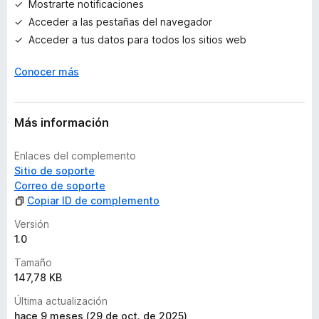
Mostrarte notificaciones
r
Acceder a las pestañas del navegador
a
c
Acceder a tus datos para todos los sitios web
i
o
Conocer más
n
e
s
Más información
Enlaces del complemento
Sitio de soporte
Correo de soporte
Copiar ID de complemento
Versión
1.0
Tamaño
147,78 KB
Última actualización
hace 9 meses (29 de oct. de 2025)