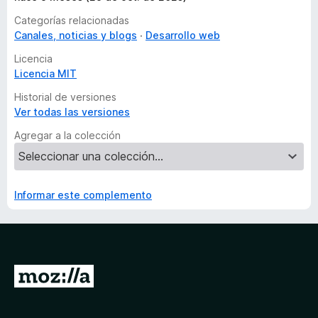
Categorías relacionadas
Canales, noticias y blogs
Desarrollo web
Licencia
Licencia MIT
Historial de versiones
Ver todas las versiones
Agregar a la colección
Informar este complemento
I
r
a