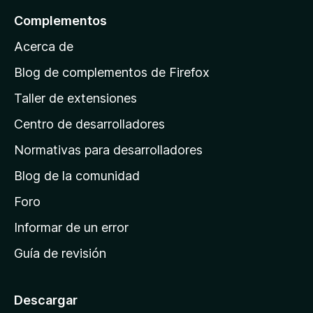
l
Complementos
a
Acerca de
p
á
Blog de complementos de Firefox
g
Taller de extensiones
i
Centro de desarrolladores
n
a
Normativas para desarrolladores
d
Blog de la comunidad
e
i
Foro
n
Informar de un error
i
Guía de revisión
c
i
o
Descargar