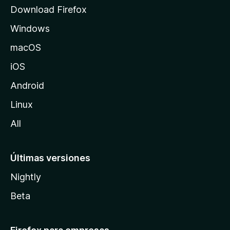
d
Download Firefox
e
Windows
M
o
macOS
z
iOS
i
l
Android
l
Linux
a
All
Últimas versiones
Nightly
Beta