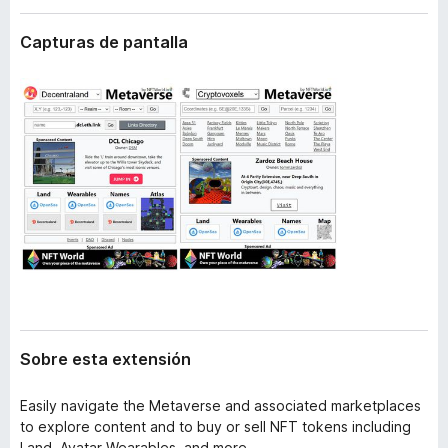
t
e
e
Capturas de pantalla
n
n
t
s
i
o
ó
s
n
p
a
r
a
F
i
r
e
f
o
Sobre esta extensión
x
Easily navigate the Metaverse and associated marketplaces
to explore content and to buy or sell NFT tokens including
Land, Avatar Wearables, and more.