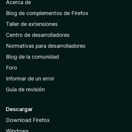
Acerca de
p
á
Blog de complementos de Firefox
g
Taller de extensiones
i
Centro de desarrolladores
n
a
Normativas para desarrolladores
d
Blog de la comunidad
e
i
Foro
n
Informar de un error
i
Guía de revisión
c
i
o
Descargar
d
Download Firefox
e
Windows
M