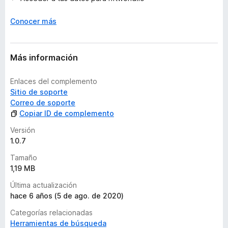
r
a
Conocer más
c
i
o
n
Más información
e
s
Enlaces del complemento
Sitio de soporte
Correo de soporte
Copiar ID de complemento
Versión
1.0.7
Tamaño
1,19 MB
Última actualización
hace 6 años (5 de ago. de 2020)
Categorías relacionadas
Herramientas de búsqueda