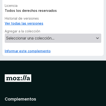
Licencia
Todos los derechos reservados
Historial de versiones
Ver todas las versiones
Agregar a la colección
Informar este complemento
I
r
a
l
Complementos
a