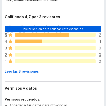
Calificado 4,7 por 3 revisores
T
Iniciar sesión para calificar esta extensión
o
5
2
d
4
1
a
v
3
0
í
2
0
a
1
0
n
o
Leer las 3 revisiones
h
a
y
v
Permisos y datos
a
l
Permisos requeridos:
o
Acceder a tus datos para nftworld.io