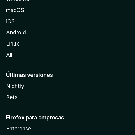
o
macOS
z
iOS
i
l
Android
l
Linux
a
All
Últimas versiones
Nightly
Beta
Firefox para empresas
Enterprise