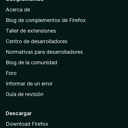
a
Acerca de
p
á
Blog de complementos de Firefox
g
Taller de extensiones
i
Centro de desarrolladores
n
a
Normativas para desarrolladores
d
Blog de la comunidad
e
i
Foro
n
Informar de un error
i
Guía de revisión
c
i
o
Descargar
d
Download Firefox
e