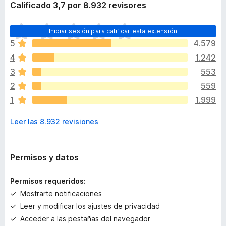
Calificado 3,7 por 8.932 revisores
T
Iniciar sesión para calificar esta extensión
o
5
4.579
d
4
1.242
a
v
3
553
í
2
559
a
1
1.999
n
o
Leer las 8.932 revisiones
h
a
y
v
Permisos y datos
a
l
Permisos requeridos:
o
Mostrarte notificaciones
r
Leer y modificar los ajustes de privacidad
a
c
Acceder a las pestañas del navegador