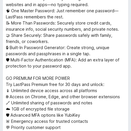
websites and in apps—no typing required.
🧠 One Master Password: Just remember one password—
LastPass remembers the rest.
📝 More Than Passwords: Securely store credit cards,
insurance info, social security numbers, and private notes.
🤝 Share Securely: Share passwords safely with family,
friends, or coworkers.
🔒 Built-In Password Generator: Create strong, unique
passwords and passphrases in a single tap.
🛡️ Multi-Factor Authentication (MFA): Add an extra layer of
protection to your password app.
GO PREMIUM FOR MORE POWER
Try LastPass Premium free for 30 days and unlock:
📱 Unlimited device access across all platforms
🌐 Access on Chrome, Edge, and other browser extensions
🔗 Unlimited sharing of passwords and notes
☁️ 1GB of encrypted file storage
🛡️ Advanced MFA options like YubiKey
🚨 Emergency access for trusted contacts
💬 Priority customer support