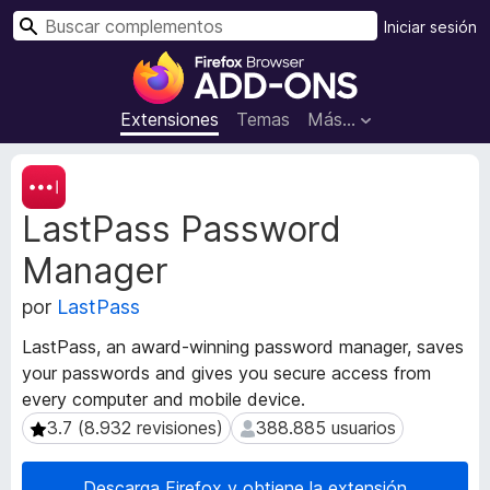
B
Iniciar sesión
u
B
s
u
c
s
Extensiones
Temas
Más...
a
c
r
a
M
d
e
LastPass Password
t
o
a
r
Manager
d
d
a
e
por
LastPass
t
c
a
LastPass, an award-winning password manager, saves
o
d
your passwords and gives you secure access from
m
e
every computer and mobile device.
l
p
a
3.7 (8.932 revisiones)
388.885 usuarios
3.7 (8.932 revisiones)
388.885 usuarios
l
e
e
x
m
Descarga Firefox y obtiene la extensión