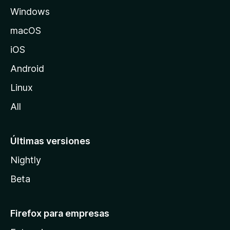
Windows
M
o
macOS
z
iOS
i
l
Android
l
Linux
a
All
Últimas versiones
Nightly
Beta
Firefox para empresas