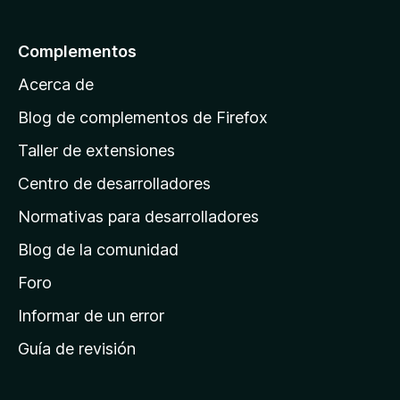
a
l
Complementos
a
Acerca de
p
á
Blog de complementos de Firefox
g
Taller de extensiones
i
Centro de desarrolladores
n
a
Normativas para desarrolladores
d
Blog de la comunidad
e
i
Foro
n
Informar de un error
i
Guía de revisión
c
i