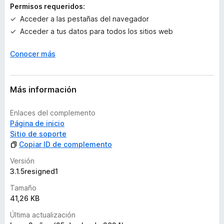
l
Permisos requeridos:
o
Acceder a las pestañas del navegador
r
Acceder a tus datos para todos los sitios web
a
c
Conocer más
i
o
n
e
Más información
s
Enlaces del complemento
Página de inicio
Sitio de soporte
Copiar ID de complemento
Versión
3.1.5resigned1
Tamaño
41,26 KB
Última actualización