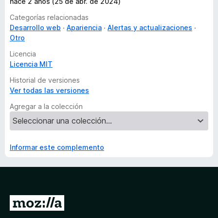
hace 2 años (25 de abr. de 2024)
Categorías relacionadas
Desarrollo web
Apariencia
Alertas y actualizaciones
Otro
Licencia
Licencia MIT
Historial de versiones
Ver todas las versiones
Agregar a la colección
Informar este complemento
I
r