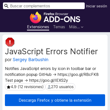
B
Iniciar sesión
u
B
s
u
c
s
Extensiones
Temas
Más...
a
c
r
a
M
d
e
JavaScript Errors Notifier
t
o
a
r
por
Sergey Barbushin
d
d
a
e
Notifies JavaScript errors by icon in toolbar bar or
t
c
notification popup GitHub → https://goo.gl/RBcFK8
a
o
Test page → https://goo.gl/IEXS2y
d
m
e
4.9 (12 revisiones)
270 usuarios
4.9 (12 revisiones)
270 usuarios
l
p
a
l
Descarga Firefox y obtiene la extensión
e
e
x
m