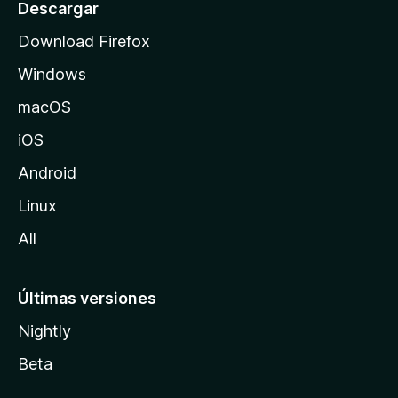
o
Descargar
d
Download Firefox
e
Windows
M
o
macOS
z
iOS
i
l
Android
l
Linux
a
All
Últimas versiones
Nightly
Beta