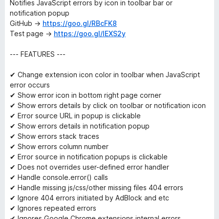
Notifies JavaScript errors by icon in toolbar bar or
notification popup
GitHub →
https://goo.gl/RBcFK8
Test page →
https://goo.gl/IEXS2y
--- FEATURES ---
✔ Change extension icon color in toolbar when JavaScript
error occurs
✔ Show error icon in bottom right page corner
✔ Show errors details by click on toolbar or notification icon
✔ Error source URL in popup is clickable
✔ Show errors details in notification popup
✔ Show errors stack traces
✔ Show errors column number
✔ Error source in notification popups is clickable
✔ Does not overrides user-defined error handler
✔ Handle console.error() calls
✔ Handle missing js/css/other missing files 404 errors
✔ Ignore 404 errors initiated by AdBlock and etc
✔ Ignores repeated errors
✔ Ignores Google Chrome extensions internal errors