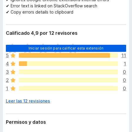
✔ Error text is linked on StackOverflow search
✔ Copy errors details to clipboard
Calificado 4,9 por 12 revisores
T
Iniciar sesión para calificar esta extensión
o
5
11
d
4
1
a
v
3
0
í
2
0
a
1
0
n
o
Leer las 12 revisiones
h
a
y
v
Permisos y datos
a