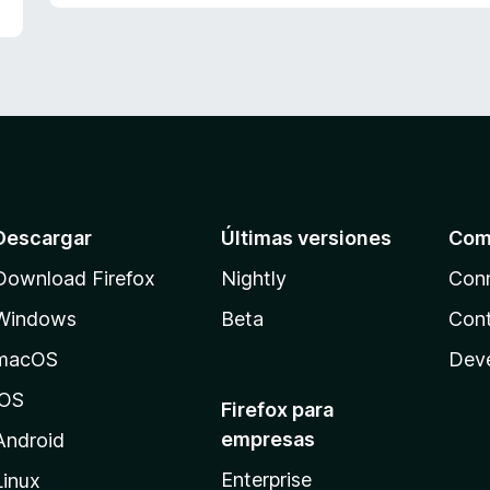
n
a
5
l
d
o
e
r
5
ó
c
o
n
5
d
Descargar
Últimas versiones
Com
e
5
Download Firefox
Nightly
Con
Windows
Beta
Cont
macOS
Dev
iOS
Firefox para
empresas
Android
Enterprise
Linux