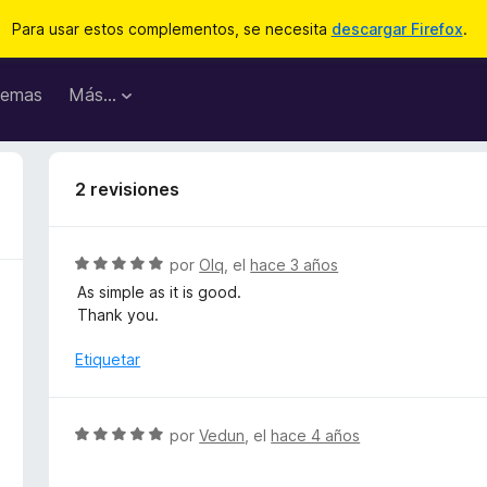
Para usar estos complementos, se necesita
descargar Firefox
.
emas
Más...
2 revisiones
S
por
Olq
, el
hace 3 años
e
As simple as it is good.
v
Thank you.
a
l
Etiquetar
o
r
ó
S
por
Vedun
, el
hace 4 años
c
e
o
v