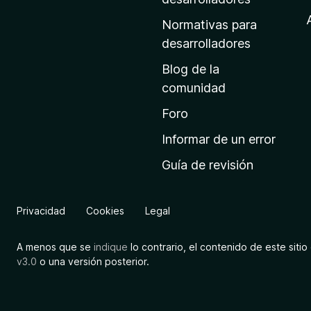
d
Normativas para
e
desarrolladores
i
Blog de la
n
comunidad
i
c
Foro
i
Informar de un error
o
Guía de revisión
d
e
M
Privacidad
Cookies
Legal
o
z
A menos que se
indique
lo contrario, el contenido de este sitio 
i
v3.0
o una versión posterior.
l
l