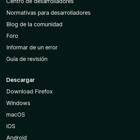
Centro de desarrolladores
n
a
Normativas para desarrolladores
d
Blog de la comunidad
e
i
Foro
n
Informar de un error
i
Guía de revisión
c
i
o
Descargar
d
Download Firefox
e
Windows
M
o
macOS
z
iOS
i
l
Android