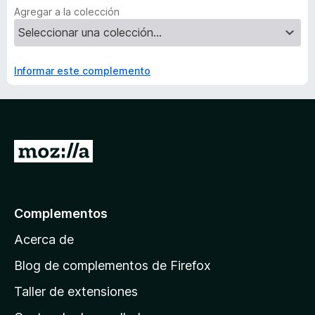
Agregar a la colección
Informar este complemento
I
r
a
l
Complementos
a
Acerca de
p
á
Blog de complementos de Firefox
g
Taller de extensiones
i