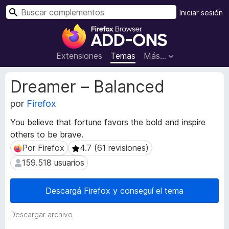
B
Iniciar sesión
u
B
s
u
c
s
Extensiones
Temas
Más...
a
c
r
a
M
Dreamer – Balanced
d
e
t
por
Firefox
o
a
r
You believe that fortune favors the bold and inspire
d
d
others to be brave.
a
e
t
Por Firefox
4.7 (61 revisiones)
Por Firefox
4.7 (61 revisiones)
c
a
159.518 usuarios
159.518 usuarios
o
d
m
e
l
p
Descargá Firefox y conseguí el tema
a
l
e
e
Descargar archivo
x
m