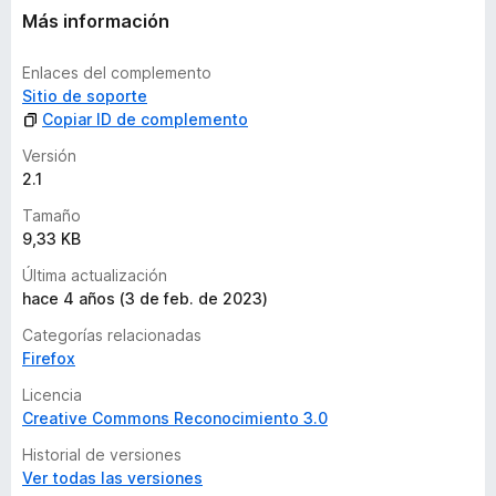
v
Más información
a
l
Enlaces del complemento
o
Sitio de soporte
r
Copiar ID de complemento
a
c
Versión
i
2.1
o
Tamaño
n
9,33 KB
e
s
Última actualización
hace 4 años (3 de feb. de 2023)
Categorías relacionadas
Firefox
Licencia
Creative Commons Reconocimiento 3.0
Historial de versiones
Ver todas las versiones