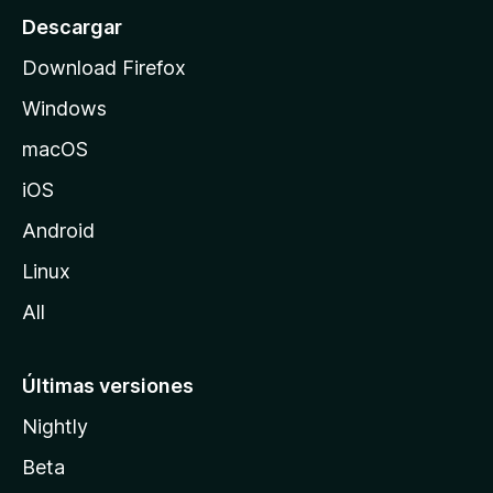
o
Descargar
d
Download Firefox
e
Windows
M
o
macOS
z
iOS
i
l
Android
l
Linux
a
All
Últimas versiones
Nightly
Beta