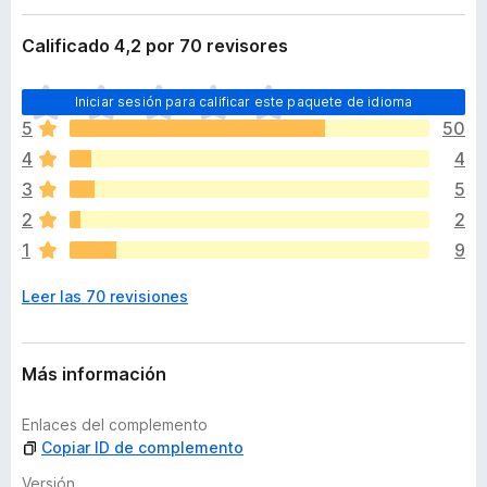
t
e
e
Calificado 4,2 por 70 revisores
n
n
t
s
T
i
o
Iniciar sesión para calificar este paquete de idioma
o
ó
s
5
50
d
n
p
4
4
a
a
v
3
5
r
í
2
2
a
a
1
9
F
n
o
i
Leer las 70 revisiones
h
r
a
e
y
f
v
Más información
o
a
x
l
Enlaces del complemento
o
Copiar ID de complemento
r
a
Versión