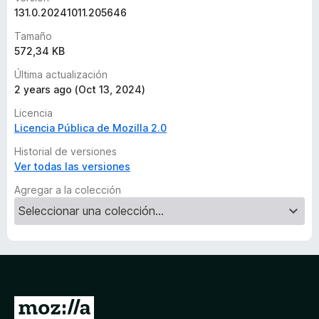
c
131.0.20241011.205646
i
Tamaño
o
572,34 KB
n
e
Última actualización
s
2 years ago (Oct 13, 2024)
Licencia
Licencia Pública de Mozilla 2.0
Historial de versiones
Ver todas las versiones
Agregar a la colección
I