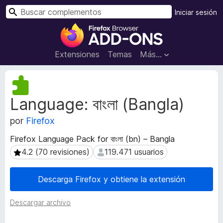
B
Iniciar sesión
u
B
s
u
c
s
Extensiones
Temas
Más...
a
c
r
a
M
d
e
Language: বাংলা (Bangla)
t
o
a
r
por
Firefox
d
d
a
e
Firefox Language Pack for বাংলা (bn) – Bangla
t
c
4.2 (70 revisiones)
119.471 usuarios
4.2 (70 revisiones)
119.471 usuarios
a
o
d
m
e
Descarga Firefox y obtiene la extensión
l
p
a
l
Descargar archivo
e
e
x
m