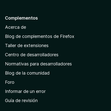
r
a
l
Complementos
a
Acerca de
p
á
Blog de complementos de Firefox
g
Taller de extensiones
i
Centro de desarrolladores
n
a
Normativas para desarrolladores
d
Blog de la comunidad
e
i
Foro
n
Informar de un error
i
Guía de revisión
c
i