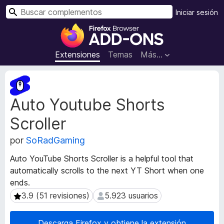
B
Iniciar sesión
u
B
s
u
c
s
Extensiones
Temas
Más...
a
c
r
a
M
d
e
Auto Youtube Shorts
t
o
a
r
Scroller
d
d
a
e
por
SoRadGaming
t
c
a
Auto YouTube Shorts Scroller is a helpful tool that
o
d
automatically scrolls to the next YT Short when one
m
e
ends.
l
p
a
3.9 (51 revisiones)
5.923 usuarios
3.9 (51 revisiones)
5.923 usuarios
l
e
e
x
m
Descarga Firefox y obtiene la extensión