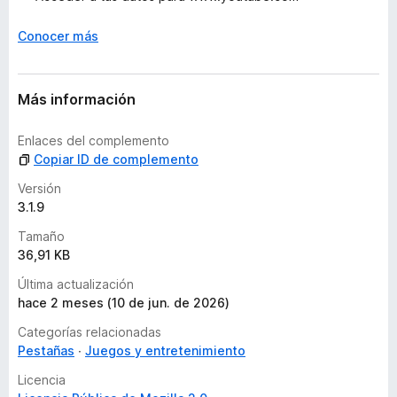
c
Conocer más
i
o
n
e
Más información
s
Enlaces del complemento
Copiar ID de complemento
Versión
3.1.9
Tamaño
36,91 KB
Última actualización
hace 2 meses (10 de jun. de 2026)
Categorías relacionadas
Pestañas
Juegos y entretenimiento
Licencia