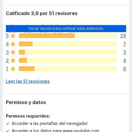
Calificado 3,9 por 51 revisores
T
Iniciar sesión para calificar esta extensión
o
5
29
d
4
7
a
v
3
3
í
2
4
a
1
8
n
o
Leer las 51 revisiones
h
a
y
v
Permisos y datos
a
l
Permisos requeridos:
o
Acceder a las pestañas del navegador
r
Acceder a tus datos para www.youtube.com
a