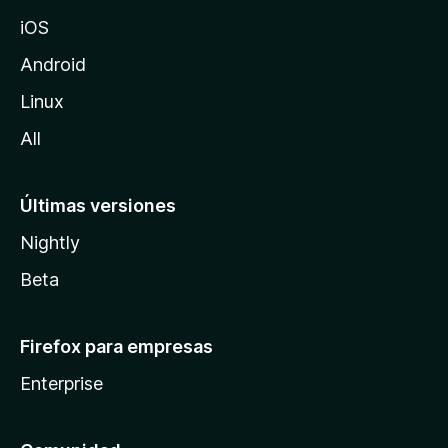
z
iOS
i
l
Android
l
Linux
a
All
Últimas versiones
Nightly
Beta
Firefox para empresas
Enterprise