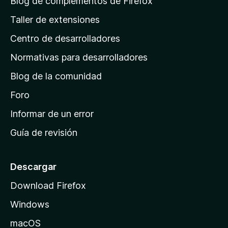
Blog de complementos de Firefox
g
Taller de extensiones
i
Centro de desarrolladores
n
a
Normativas para desarrolladores
d
Blog de la comunidad
e
i
Foro
n
Informar de un error
i
Guía de revisión
c
i
o
Descargar
d
Download Firefox
e
Windows
M
o
macOS