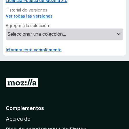
Licencia Pública de Mozilla 2.0
Historial de versiones
Ver todas las versiones
Agregar a la colección
Informar este complemento
I
r
a
l
Complementos
a
Acerca de
p
á