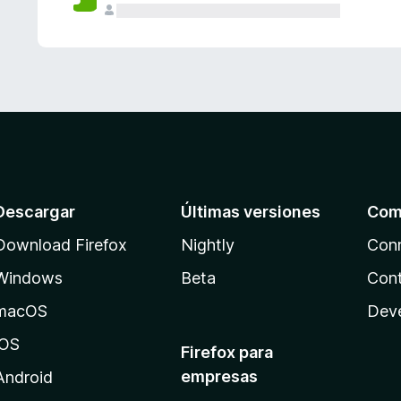
Descargar
Últimas versiones
Com
Download Firefox
Nightly
Con
Windows
Beta
Cont
macOS
Dev
iOS
Firefox para
empresas
Android