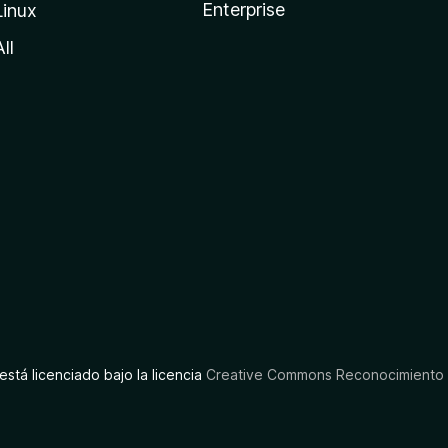
Enterprise
Linux
All
está licenciado bajo la licencia
Creative Commons Reconocimiento C