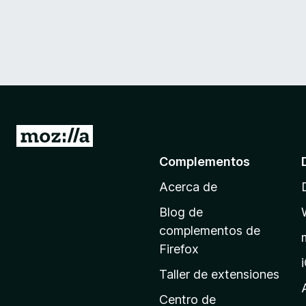
I
r
Complementos
a
Acerca de
l
a
Blog de
p
complementos de
á
Firefox
g
Taller de extensiones
i
n
Centro de