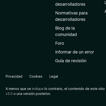
a
desarrolladores
d
Normativas para
e
desarrolladores
i
Blog de la
n
comunidad
i
c
Foro
i
Informar de un error
o
Guía de revisión
d
e
M
Privacidad
Cookies
Legal
o
z
A menos que se
indique
lo contrario, el contenido de este sitio 
i
v3.0
o una versión posterior.
l