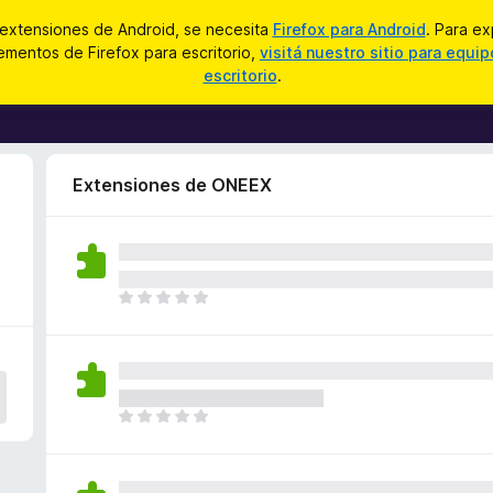
 extensiones de Android, se necesita
Firefox para Android
. Para ex
mentos de Firefox para escritorio,
visitá nuestro sitio para equi
escritorio
.
Extensiones de ONEEX
T
o
d
a
v
í
T
a
o
n
d
o
a